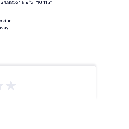
34.8852” E 9°31’40.116”
rkinn,
way
★★