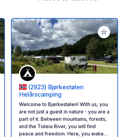
 your favorites
Add to your favo
(2923) Bjørkestølen
Helårscamping
Welcome to Bjørkestølen! With us, you
are not just a guest in nature - you are a
part of it. Between mountains, forests,
and the Tisleia River, you will find
peace and freedom. Here, you wake