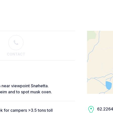
CONTACT
 near viewpoint Snøhetta.
øheim and to spot musk oxen.
62.2264,
 for campers >3.5 tons toll