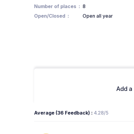
Number of places
8
Open/Closed
Open all year
Add a 
Average (36 Feedback) :
4.28/5