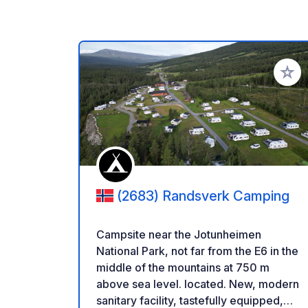
Add to
(2683) Randsverk Camping
Campsite near the Jotunheimen
National Park, not far from the E6 in the
middle of the mountains at 750 m
above sea level. located. New, modern
sanitary facility, tastefully equipped,