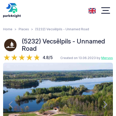
Home
Places
(5232) Vecsēlpils - Unnamed Road
(5232) Vecsēlpils - Unnamed
Road
4.8/5
Created on 13.06.2023 by
Meruss