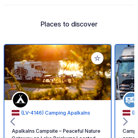
Places to discover
Add to your favorite
(LV-4146) Camping Apalkalns
(L
Apalkalns Campsite – Peaceful Nature
Campin