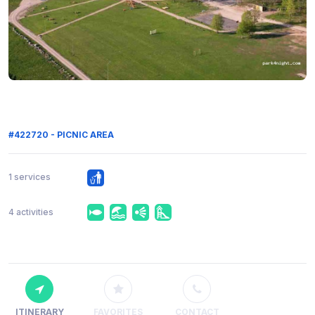
#422720 - PICNIC AREA
1 services
4 activities
ITINERARY
FAVORITES
CONTACT