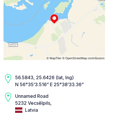
56.5843, 25.6426 (lat, lng)
N 56°35’3.516” E 25°38’33.36”
Unnamed Road
5232 Vecsēlpils,
Latvia