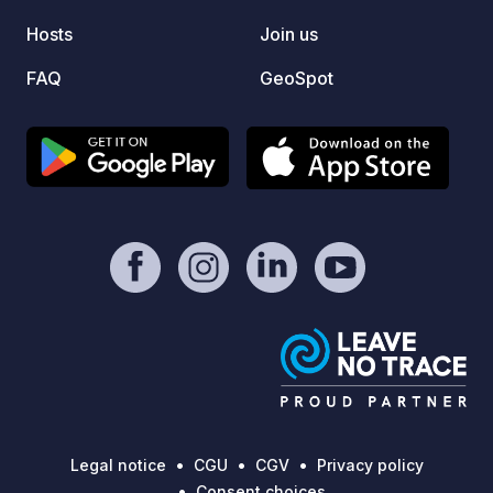
togeth
Hosts
Join us
sunset
Dauga
FAQ
GeoSpot
Legal notice
CGU
CGV
Privacy policy
Consent choices