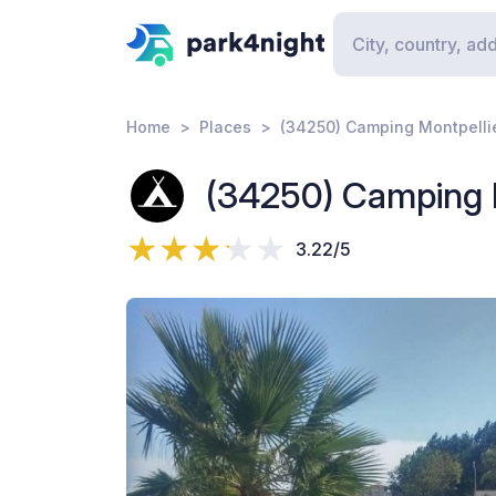
Home
Places
(34250) Camping Montpelli
(34250) Camping M
3.22/5