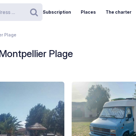
Subscription
Places
The charter
Search
er Plage
ontpellier Plage