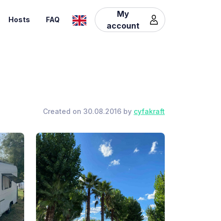
My
Hosts
FAQ
account
Created on 30.08.2016 by
cyfakraft