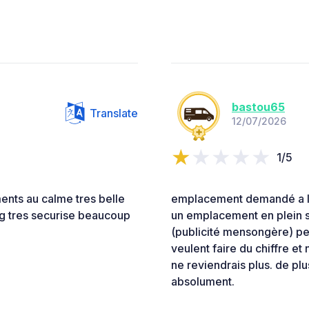
bastou65
Translate
12/07/2026
1/5
ents au calme tres belle
emplacement demandé a l'
g tres securise beaucoup
un emplacement en plein s
(publicité mensongère) pers
veulent faire du chiffre et 
ne reviendrais plus. de plus
absolument.