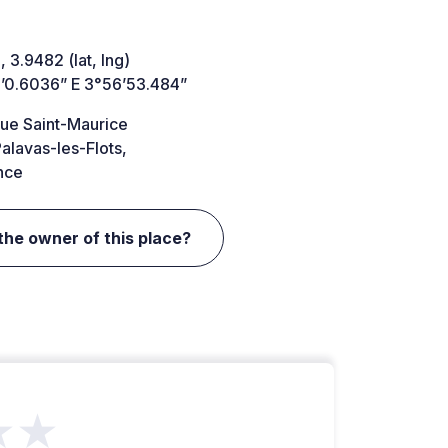
 3.9482 (lat, lng)
’0.6036” E 3°56’53.484”
ue Saint-Maurice
alavas-les-Flots,
nce
the owner of this place?
★★