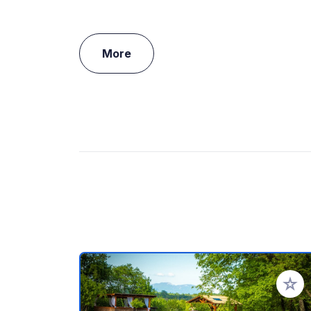
More
Add to