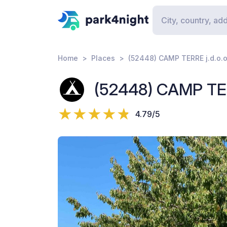
Home
Places
(52448) CAMP TERRE j.d.o.o
(52448) CAMP TERR
4.79/5