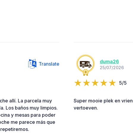
duma26
Translate
25/07/2026
5/5
he allí. La parcela muy
Super mooie plek en vrien
la. Los baños muy limpios.
vertoeven.
ocina y mesas para poder
oche me parece más que
 repetiremos.