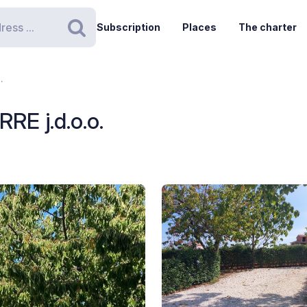
Subscription
Places
The charter
Search
.
E j.d.o.o.