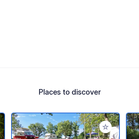
Places to discover
 your favorites
Add to your favo