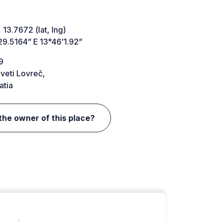
 13.7672 (lat, lng)
29.5164” E 13°46’1.92”
9
veti Lovreč,
atia
the owner of this place?