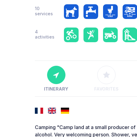
10
services
4
activities
ITINERARY
FAVORITES
Camping "Camp land at a small producer of o
alcohol. Very welcoming person. Shower, ver