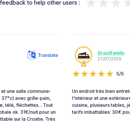
★★★
feedback to help other users :
Groutfamily
Translate
27/07/2026
5/5
es et une salle commune-
Un endroit très bien entre
 37°c) avec grille-pain,
l'intérieur et une extérieu
, télé, fléchettes... Tout
cuisine, plusieurs tables, j
obale ok. 31€/nuit pour un
tarifs imbattables: 30€ pou
table sur la Croatie. Très