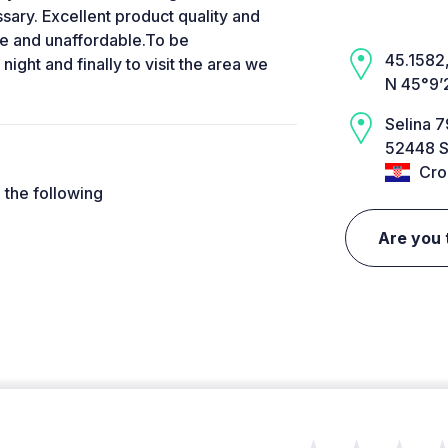
ssary. Excellent product quality and
ge and unaffordable.To be
45.1582,
ght and finally to visit the area we
N 45°9’
Selina 7
52448 S
Cro
€ the following
Are you 