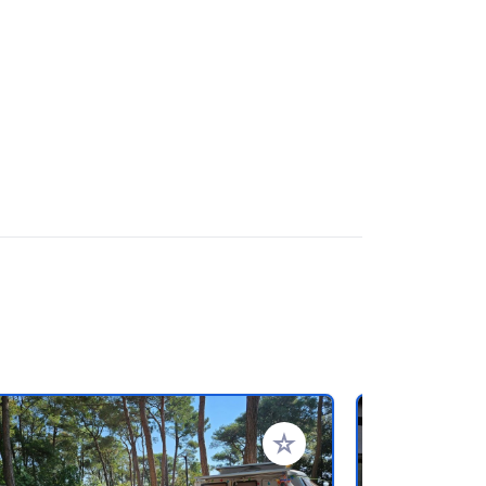
rites
Add to your favorites