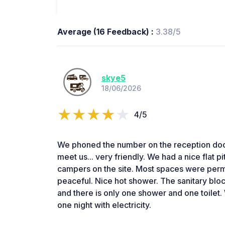
Average (16 Feedback) :
3.38/5
skye5
18/06/2026
4/5
We phoned the number on the reception doo
meet us... very friendly. We had a nice flat p
campers on the site. Most spaces were perm
peaceful. Nice hot shower. The sanitary bl
and there is only one shower and one toilet
one night with electricity.