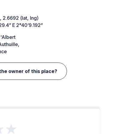
 2.6692 (lat, lng)
29.4” E 2°40’9.192”
'Albert
uthuille,
nce
the owner of this place?
★★