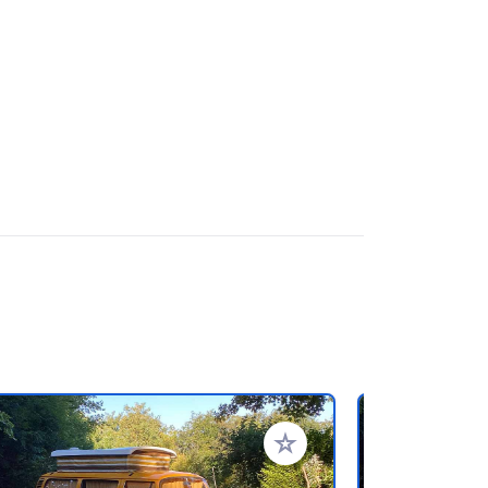
rites
Add to your favorites