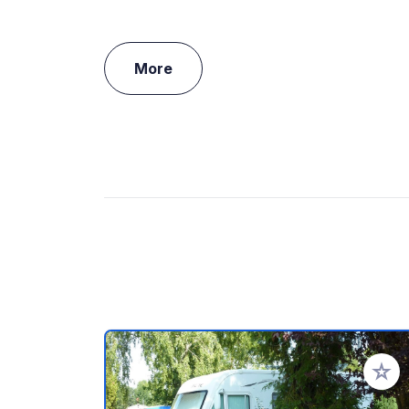
More
Add to