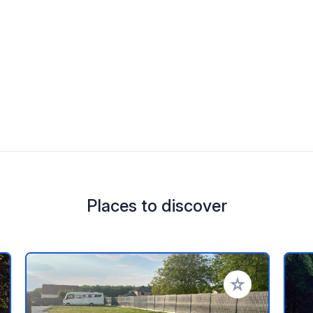
Places to discover
 your favorites
Add to your favo