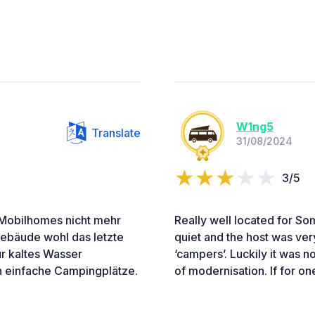
W1ng5
Translate
31/08/2024
3/5
r Mobilhomes nicht mehr
Really well located for Somm
gebäude wohl das letzte
quiet and the host was very
ür kaltes Wasser
‘campers’. Luckily it was no
n einfache Campingplätze.
of modernisation. If for one