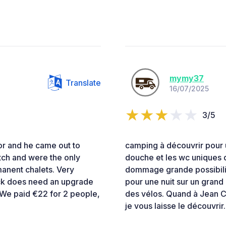
mymy37
Translate
16/07/2025
3/5
r and he came out to
camping à découvrir pour u
itch and were the only
douche et les wc uniques q
anent chalets. Very
dommage grande possibili
ock does need an upgrade
pour une nuit sur un grand
. We paid €22 for 2 people,
des vélos. Quand à Jean Cl
je vous laisse le découvrir.