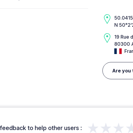
50.0415,
N 50°2’
19 Rue d
80300 A
Fra
Are you 
★★★
feedback to help other users :