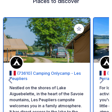
Places to discover
Add to your favorite
(73610) Camping Onlycamp - Les
(7
Peupliers
Ferran
Nestled on the shores of Lake
For lo
Aiguebelette, in the heart of the Savoie
activi
mountains, Les Peupliers campsite
you've
welcomes you in a family atmosphere.
little 
It has direct access to the lake to the
atmosp