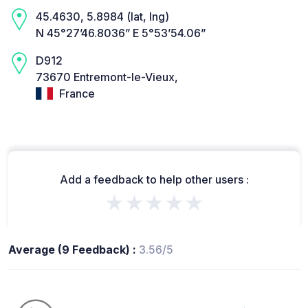
45.4630, 5.8984 (lat, lng)
N 45°27’46.8036” E 5°53’54.06”
D912
73670 Entremont-le-Vieux,
France
Add a feedback to help other users :
★★★★★
Average (9 Feedback) :
3.56/5