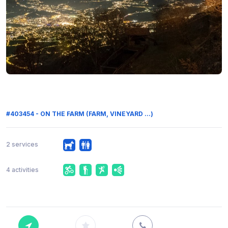
#403454 - ON THE FARM (FARM, VINEYARD ...)
2 services
4 activities