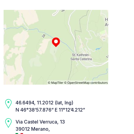
46.6494, 11.2012 (lat, lng)
N 46°38’57.876” E 11°12’4.212”
Via Castel Verruca, 13
39012 Merano,