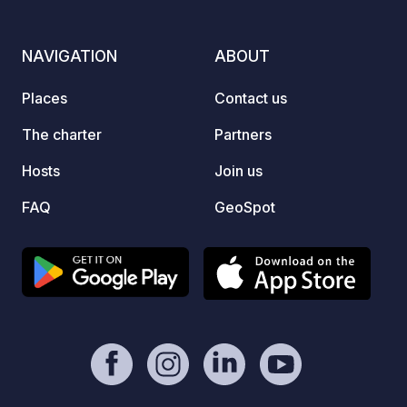
tours 
campe
NAVIGATION
ABOUT
WELL CON
Campin
Places
Contact us
locati
Whethe
The charter
Partners
longer
Hosts
Join us
night 
exit b
FAQ
GeoSpot
idylli
just a
campsi
useful
from t
superm
bakery
pizzer
restau