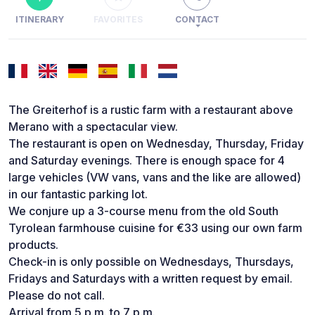
ITINERARY
FAVORITES
CONTACT
The Greiterhof is a rustic farm with a restaurant above
Merano with a spectacular view.
The restaurant is open on Wednesday, Thursday, Friday
and Saturday evenings. There is enough space for 4
large vehicles (VW vans, vans and the like are allowed)
in our fantastic parking lot.
We conjure up a 3-course menu from the old South
Tyrolean farmhouse cuisine for €33 using our own farm
products.
Check-in is only possible on Wednesdays, Thursdays,
Fridays and Saturdays with a written request by email.
Please do not call.
Arrival from 5 p.m. to 7 p.m.