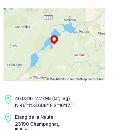
46.0316, 2.2798 (lat, lng)
N 46°1’53.688” E 2°16’47.1”
Etang de la Naute
23190 Champagnat,