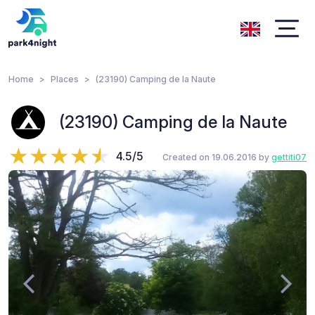
Home
Places
(23190) Camping de la Naute
(23190) Camping de la Naute
4.5/5
Created on 19.06.2016 by
gettiti07