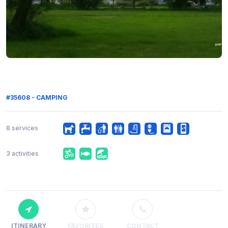
#35608 - CAMPING
8 services
3 activities
ITINERARY
FAVORITES
CONTACT