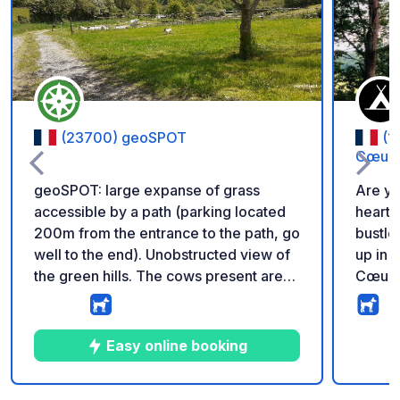
Add to your favorite
(23700) geoSPOT
(1
Cœur 
geoSPOT: large expanse of grass
Are yo
accessible by a path (parking located
heart 
200m from the entrance to the path, go
bustle
well to the end). Unobstructed view of
up in 
the green hills. The cows present are
Cœur d
not there permanently (depending on
where 
the season). Reminder: - Remember to
combin
register the geoCode upon arrival - My
and fo
Easy online booking
vehicle is equipped with sanitary
small,
facilities - ⚠️ No fires or barbecues! -
spacio