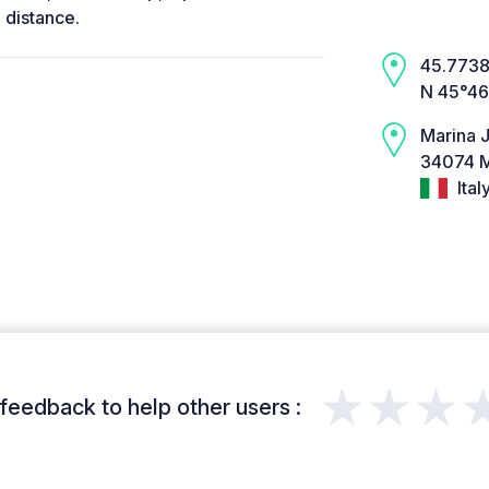
 distance.
45.7738,
N 45°46’
Marina J
34074 Ma
Ital
★★★
feedback to help other users :