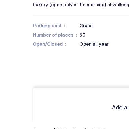
bakery (open only in the morning) at walking
Parking cost
Gratuit
Number of places
50
Open/Closed
Open all year
Add a 