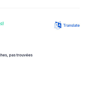
cl
Translate
ches, pas trouvées