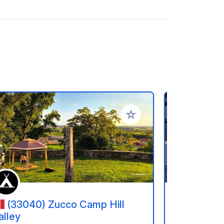
rites
Add to your favorites
(33040) Zucco Camp Hill
(6230)
alley
Camper P