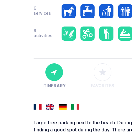
6
services
8
activities
ITINERARY
FAVORITES
Large free parking next to the beach. During
finding a good spot during the day. There are