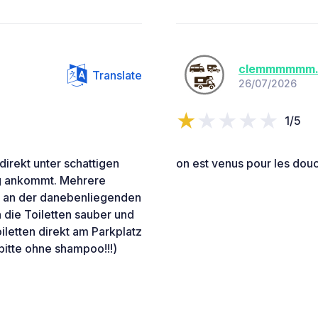
clemmmmmm.
Translate
26/07/2026
1/5
irekt unter schattigen
on est venus pour les dou
g ankommt. Mehrere
kt an der danebenliegenden
die Toiletten sauber und
letten direkt am Parkplatz
bitte ohne shampoo!!!)