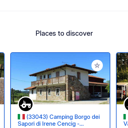
Places to discover
 your favorites
Add to your favo
(33043) Camping Borgo dei
Sapori di Irene Cencig -
V