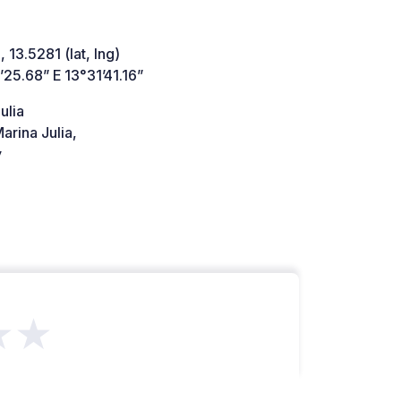
 13.5281 (lat, lng)
25.68” E 13°31’41.16”
ulia
rina Julia,
y
★★