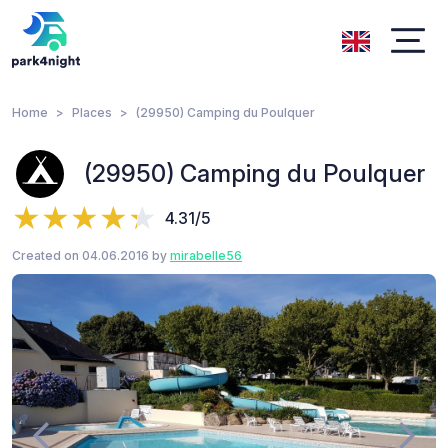
Home
Places
(29950) Camping du Poulquer
(29950) Camping du Poulquer
4.31/5
Created on 04.06.2016 by
mirabelle56