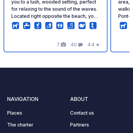
you to a lush, wooded setting, perfect
area, 
for relaxing to the sound of the waves.
walkin
Located right opposite the beach, you
Pont-Av
will enjoy a prime view and immediate
and the
access to the sea. A true haven of
The sit
peace for your stay in a motorhome or
and st
campervan.
7
40
4.4
★
hookup
Photos
Comments
Rating
Fi, a 
24/7 barri
CAMPI
valid for life. T
availab
on our 
Website
NAVIGATION
ABOUT
Places
Contact us
The charter
Partners