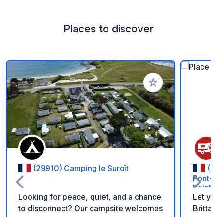
Places to discover
Add to your favorite
(29910) Camping le Suroît
(2
Pont-A
Peintr
Looking for peace, quiet, and a chance
Let yo
to disconnect? Our campsite welcomes
Britta