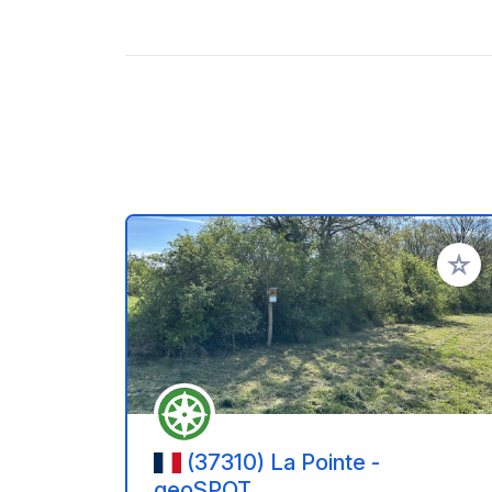
Add to
(37310) La Pointe -
geoSPOT