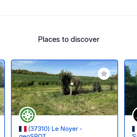
Places to discover
 your favorites
Add to your favo
(37310) Le Noyer -
geoSPOT
S