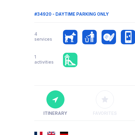
#34920 - DAYTIME PARKING ONLY
4
services
1
activities
ITINERARY
FAVORITES