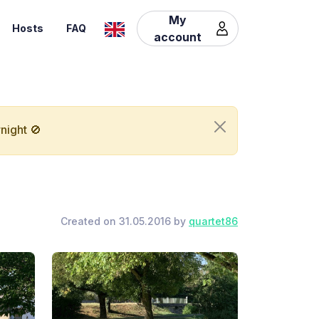
My
Hosts
FAQ
account
night 🚫
Created on 31.05.2016 by
quartet86