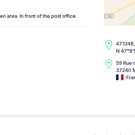
n area. In front of the post office.
47.1348,
N 47°8’
59 Rue n
37240 M
Fra