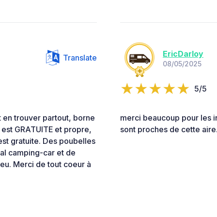
EricDarloy
Translate
08/05/2025
5/5
en trouver partout, borne
merci beaucoup pour les i
eau est GRATUITE et propre,
sont proches de cette air
est gratuite. Des poubelles
ial camping-car et de
eu. Merci de tout coeur à