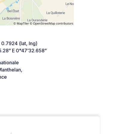
 0.7924 (lat, lng)
5.28” E 0°47’32.658”
ationale
anthelan,
nce