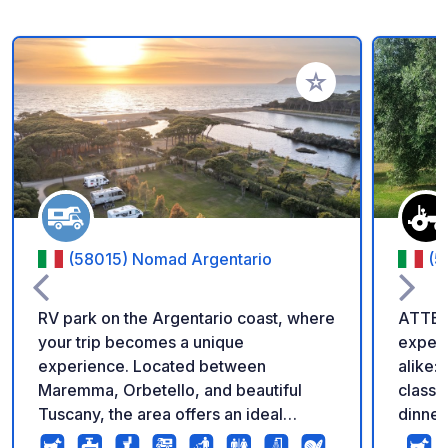
Add to your favorite
(58015) Nomad Argentario
(5
RV park on the Argentario coast, where
ATTENT
your trip becomes a unique
experi
experience. Located between
alike:
Maremma, Orbetello, and beautiful
classe
Tuscany, the area offers an ideal
dinners. Nestled in the hear
location for a relaxing and nature-filled
Tusca