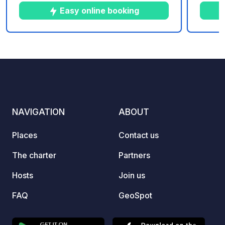
generous land, known for its large
genero
Easy online booking
lakes and enchanting forests.
lakes 
Motorhome service area is brand new,
Motorh
very easy to access and use.
very e
4
42
4.1
★
Photos
Comments
Rating
NAVIGATION
ABOUT
Places
Contact us
The charter
Partners
Hosts
Join us
FAQ
GeoSpot