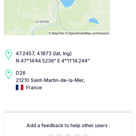
47.2457, 4.1873 (lat, lng)
N 47°14’44.5236” E 4°11’14.244”
D26
21210 Saint-Martin-de-la-Mer,
France
Add a feedback to help other users :
★★★★★