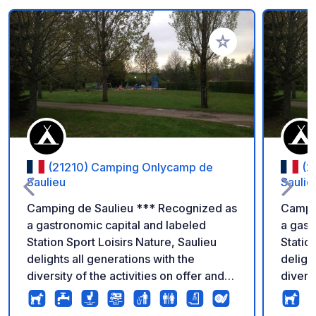
Add to your favorite
(21210) Camping Onlycamp de
(2
Saulieu
Saulie
Camping de Saulieu *** Recognized as
Campin
a gastronomic capital and labeled
a gast
Station Sport Loisirs Nature, Saulieu
Statio
delights all generations with the
deligh
diversity of the activities on offer and
diversi
the quality of its natural environment.
the qua
The Morvan Regional Nature Park is a
The Mo