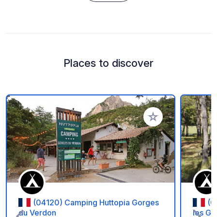
Places to discover
Add to your favorite
(04120) Camping Huttopia Gorges
(0
du Verdon
les G