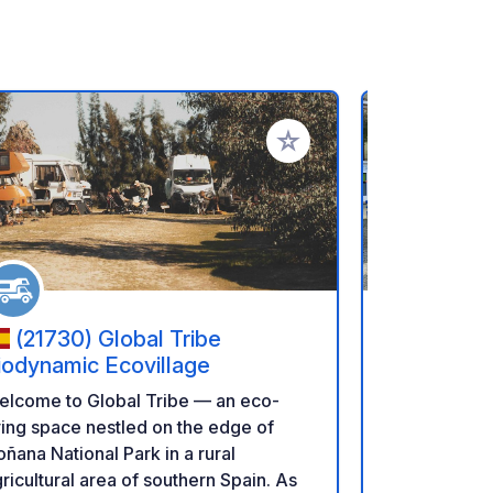
rites
Add to your favorites
(21730) Global Tribe
(29400
iodynamic Ecovillage
Ciudad d
elcome to Global Tribe — an eco-
Full-servic
ving space nestled on the edge of
a 10-minute 
ñana National Park in a rural
and about 15
ricultural area of southern Spain. As
Puente Nuevo