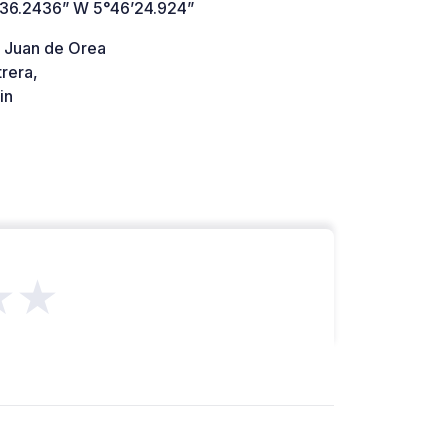
’36.2436” W 5°46’24.924”
e Juan de Orea
rera,
in
★★