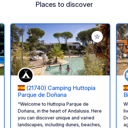
Places to discover
 your favorites
Add to your favo
(21740) Camping Huttopia
Parque de Doñana
B
"Welcome to Huttopia Parque de
W
Doñana, in the heart of Andalusia. Here
li
you can discover unique and varied
Do
landscapes, including dunes, beaches,
ag