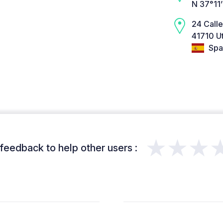
N 37°11
24 Call
41710 Ut
Spa
★★★
feedback to help other users :