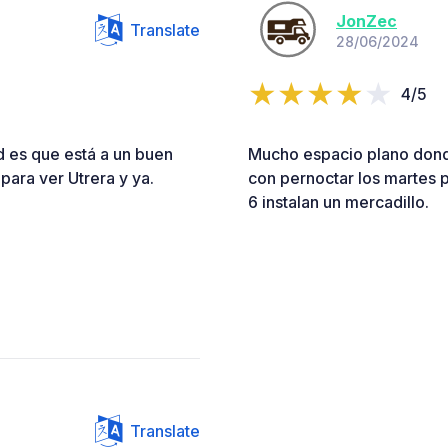
JonZec
Translate
28/06/2024
4/5
d es que está a un buen
Mucho espacio plano dond
ara ver Utrera y ya.
con pernoctar los martes p
6 instalan un mercadillo.
Translate