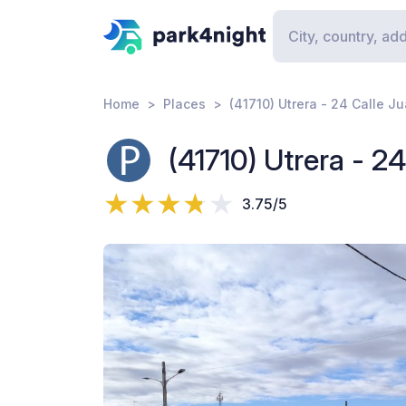
Home
Places
(41710) Utrera - 24 Calle J
(41710) Utrera - 2
3.75/5