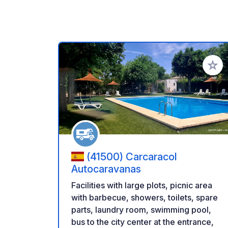
Add to
(41500) Carcaracol
Autocaravanas
Facilities with large plots, picnic area
with barbecue, showers, toilets, spare
parts, laundry room, swimming pool,
bus to the city center at the entrance,