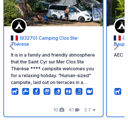
(83270) Camping Clos Ste-
(8
Thérese
Dauph
It is in a family and friendly atmosphere
AEC V
that the Saint Cyr sur Mer Clos Ste
Thérèse **** campsite welcomes you
for a relaxing holiday. “Human-sized”
campsite, laid out on terraces in a
preserved setting, in order to offer
maximum privacy to our pitches and
rentals, many of which benefit from a
superb sea view Small campsite of 4
10
41
3.7
★
Photos
Comments
Rating
hectares nestled on a hill, close to
Bandol and Saint Cyr sur Mer, not far