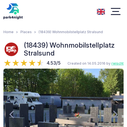
Home
Places
(18439) Wohnmobilstellplatz Stralsund
(18439) Wohnmobilstellplatz
Stralsund
4.53/5
Created on 14.05.2016 by
rwischt