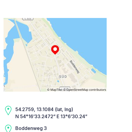
54.2759, 13.1084 (lat, lng)
N 54°16’33.2472” E 13°6’30.24”
Boddenweg 3