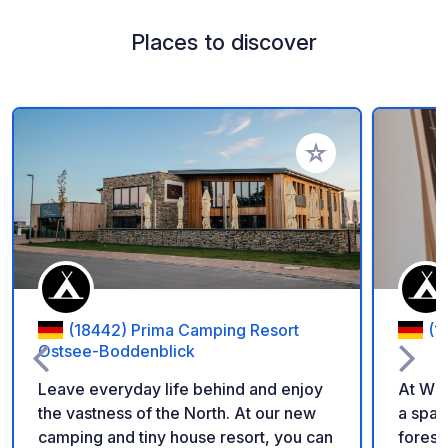
Places to discover
Add to your favorite
(18442) Prima Camping Resort
(1
Ostsee-Boddenblick
Leave everyday life behind and enjoy
At Wi
the vastness of the North. At our new
a spac
camping and tiny house resort, you can
forest