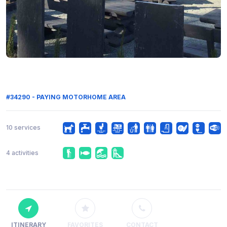
#34290 - PAYING MOTORHOME AREA
10 services
4 activities
ITINERARY
FAVORITES
CONTACT