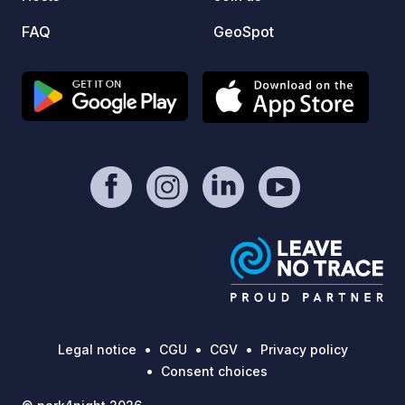
through the Bodden landscape or a
FAQ
GeoSpot
bike ride along the Baltic Sea Cycle
Route. Whether it’s a brief stopover or
a longer break, here you will find the
perfect blend of nature, comfort,
activity, and relaxation.
Legal notice
CGU
CGV
Privacy policy
Consent choices