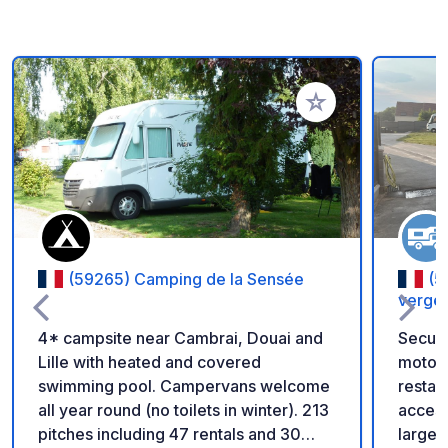
Add to your favorite
(59265) Camping de la Sensée
(5
verge
4* campsite near Cambrai, Douai and
Secure
Lille with heated and covered
motor
swimming pool. Campervans welcome
restau
all year round (no toilets in winter). 213
access
pitches including 47 rentals and 30
large 