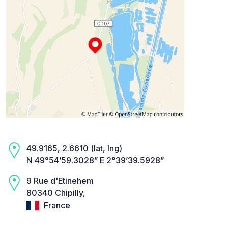
49.9165, 2.6610 (lat, lng)
N 49°54’59.3028” E 2°39’39.5928”
9 Rue d'Etinehem
80340 Chipilly,
France