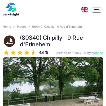
Home
Places
(80340) Chipilly - 9 Rue d'Etinehem
(80340) Chipilly - 9 Rue
d'Etinehem
4.6/5
Created on 11.05.2016 by
mesrine