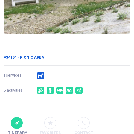
#34191 - PICNIC AREA
1 services
5 activities
ITINERARY
FAVORITES
CONTACT