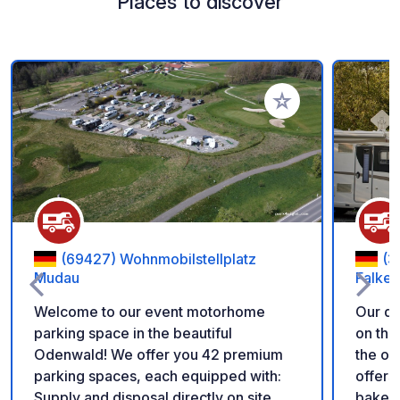
Places to discover
Add to your favorite
(69427) Wohnmobilstellplatz
(3
Mudau
Falken
Welcome to our event motorhome
Our qu
parking space in the beautiful
on the
Odenwald! We offer you 42 premium
the ol
parking spaces, each equipped with:
offers
Supply and disposal directly on site
bakery