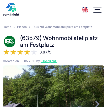
Home
Places
(63579) Wohnmobilstellplatz am Festplatz
(63579) Wohnmobilstellplatz
am Festplatz
3.87/5
Created on 09.05.2016 by
Silberglanz