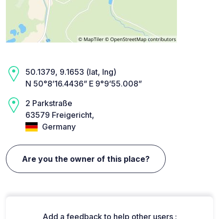
50.1379, 9.1653 (lat, lng)
N 50°8’16.4436” E 9°9’55.008”
2 Parkstraße
63579 Freigericht,
Germany
Are you the owner of this place?
Add a feedback to help other users :