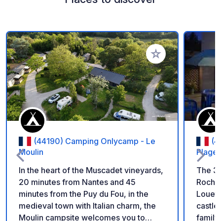
Add to your favorite
(44190) Camping Onlycamp - Le
(4
Moulin
Plages
In the heart of the Muscadet vineyards,
The 3-
20 minutes from Nantes and 45
Rochef
minutes from the Puy du Fou, in the
Louet 
medieval town with Italian charm, the
castle
Moulin campsite welcomes you to
family