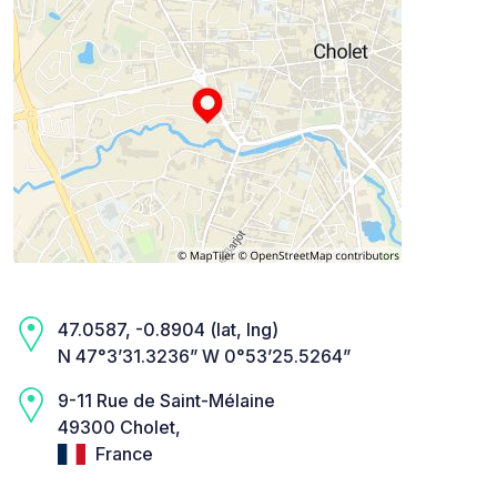
47.0587, -0.8904 (lat, lng)
N 47°3’31.3236” W 0°53’25.5264”
9-11 Rue de Saint-Mélaine
49300 Cholet,
France