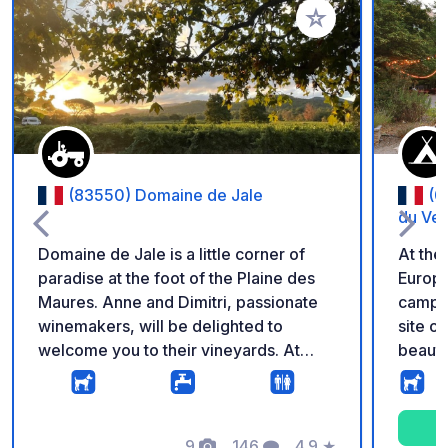
Add to your favorite
(83550) Domaine de Jale
(0
du Ve
Domaine de Jale is a little corner of
At the
paradise at the foot of the Plaine des
Europe
Maures. Anne and Dimitri, passionate
campsi
winemakers, will be delighted to
site o
welcome you to their vineyards. At
beauti
reception, introduce yourself: they will
access
introduce you to their wines and show
camp f
you the available spots to spend the
and wh
night in the olive grove. The shop is
9
146
4.9
★
adrenal