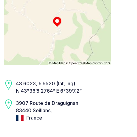
43.6023, 6.6520 (lat, lng)
N 43°36’8.2764” E 6°39’7.2”
3907 Route de Draguignan
83440 Seillans,
France