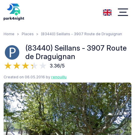
Home
Places
(83440) Seillans - 3907 Route de Draguignan
(83440) Seillans - 3907 Route
de Draguignan
3.36/5
Created on 06.05.2016 by
renouillu