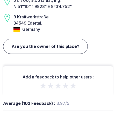
51.1700, 9.0513 (lat, lng)
N 51°10’11.9928” E 9°3’4.752”
9 Kraftwerkstraße
34549 Edertal,
Germany
Are you the owner of this place?
Add a feedback to help other users :
★★★★★
Average (102 Feedback) :
3.97/5