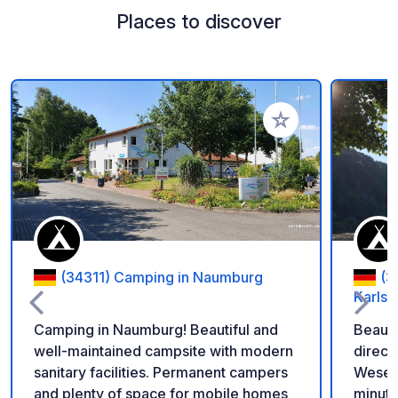
Places to discover
Add to your favorite
(34311) Camping in Naumburg
(3
Karlsh
Camping in Naumburg! Beautiful and
Beauti
well-maintained campsite with modern
direct
sanitary facilities. Permanent campers
Wesert
and plenty of space for mobile homes
minute