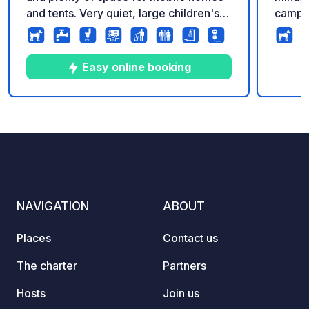
and tents. Very quiet, large children's
campsi
playground. Small camping hut, public
direct
swimming pool right next door, bread
direct
roll service, showers included,
Easy online booking
electricity, not good WiFi / Internet
8
34
4.6
★
Photos
Comments
Rating
NAVIGATION
ABOUT
Places
Contact us
The charter
Partners
Hosts
Join us