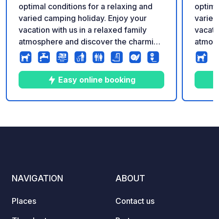
optimal conditions for a relaxing and
optima
varied camping holiday. Enjoy your
varied
vacation with us in a relaxed family
vacati
atmosphere and discover the charming
atmosp
Dümmer nature park!
Dümme
Easy online booking
10
39
4.7
★
Photos
Comments
Rating
NAVIGATION
ABOUT
Places
Contact us