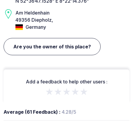
N 52°36’47.1528” E 8°22’14.376”
Am Heldenhain
49356 Diepholz,
Germany
Are you the owner of this place?
Add a feedback to help other users :
★★★★★
Average (61 Feedback) :
4.28/5