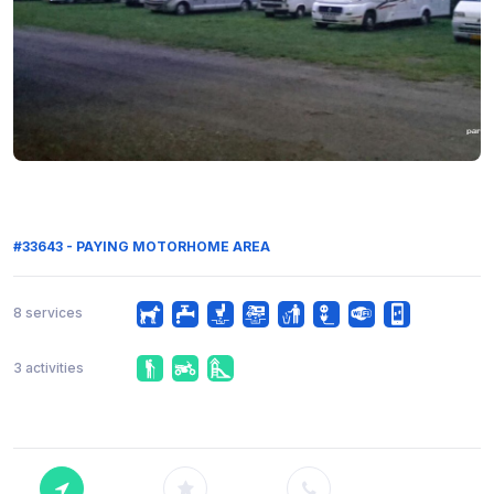
#33643 - PAYING MOTORHOME AREA
8 services
3 activities