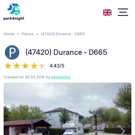
Home
Places
(47420) Durance - D665
(47420) Durance - D665
4.43/5
Created on 26.04.2016 by
pilote45cx