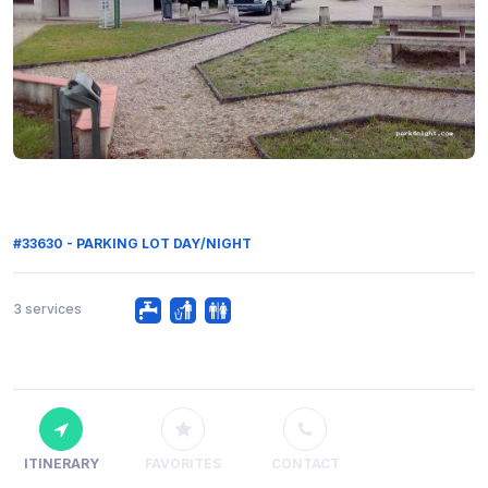
#33630 - PARKING LOT DAY/NIGHT
3 services
ITINERARY
FAVORITES
CONTACT