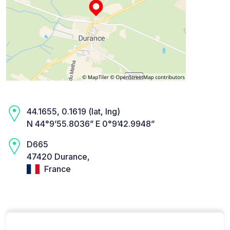
44.1655, 0.1619 (lat, lng)
N 44°9’55.8036” E 0°9’42.9948”
D665
47420 Durance,
France