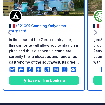
(32100) Camping Onlycamp -
(4
L'Argenté
In the heart of the Gers countryside,
geoSPO
this campsite will allow you to stay on a
ground
pitch and thus discover in complete
Remem
serenity the landscapes and renowned
upon a
gastronomy of the southwest. Its green
with sa
setting is ideal for rest and relaxation.
barbec
and no
https:
Easy online booking
7
98
4.8
★
Photos
Comments
Rating