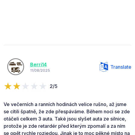
Berri14
Translate
11/08/2025
2/5
Ve večerních a ranních hodinách velice rušno, až jsme
se cítili špatně, že zde přespáváme. Během noci se zde
otáčeli celkem 3 auta. Také jsou slyšet auta ze silnice,
protože je zde retardér před kterým zpomalí a za ním
se opět rychle rozjedou. Jinak je to moc pěkné místo na