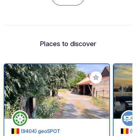
Places to discover
Add to your favorite
(9404) geoSPOT
(9