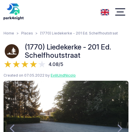
Home
Places
(1770) Liedekerke - 201 Ed. Schelfhoutstraat
(1770) Liedekerke - 201 Ed.
Schelfhoutstraat
4.08/5
Created on 07.05.2022 by
EviliUndNicolo