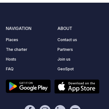
subli
comfor
throw 
with s
remark
NAVIGATION
ABOUT
the he
Places
Contact us
The charter
Partners
Hosts
Join us
FAQ
GeoSpot