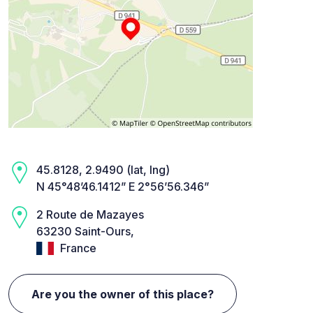
45.8128, 2.9490 (lat, lng)
N 45°48’46.1412” E 2°56’56.346”
2 Route de Mazayes
63230 Saint-Ours,
France
Are you the owner of this place?