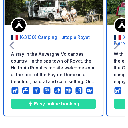
(63130) Camping Huttopia Royat
(6
Pierre
A stay in the Auvergne Volcanoes
With i
country ! In the spa town of Royat, the
the ey
Huttopia Royat campsite welcomes you
the On
at the foot of the Puy de Dôme in a
campsi
beautiful, natural and calm setting. On a
enjoy 
beautiful terraced site bordered by the
the un
forest, enjoy the heated swimming
Dôme, 
pool, the activity program for children
Centra
Easy online booking
and adults during the summer, and the
advant
sunny terrace of the Central Lodge.
pool w
Whatev
10
125
4.1
★
Photos
Comments
Rating