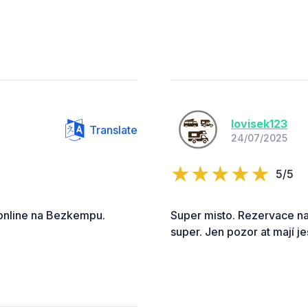
lovisek123
Translate
24/07/2025
5/5
 online na Bezkempu.
Super misto. Rezervace n
super. Jen pozor at mají je