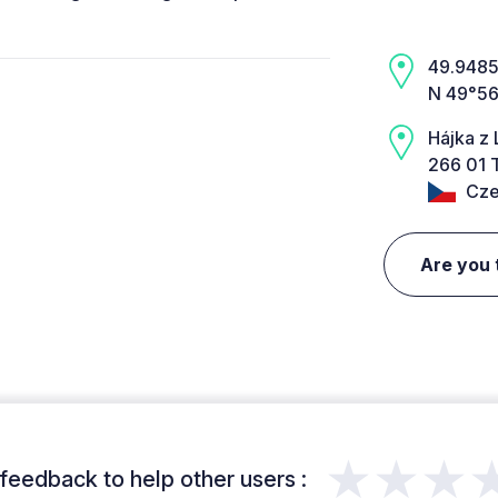
49.9485,
N 49°56
Hájka z
266 01 T
Cze
Are you 
★★★
feedback to help other users :