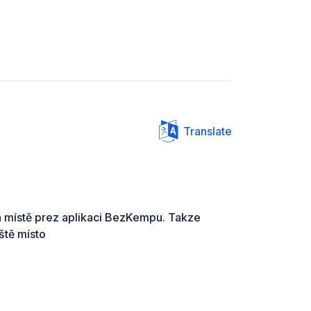
Translate
a místě prez aplikaci BezKempu. Takze
ště místo