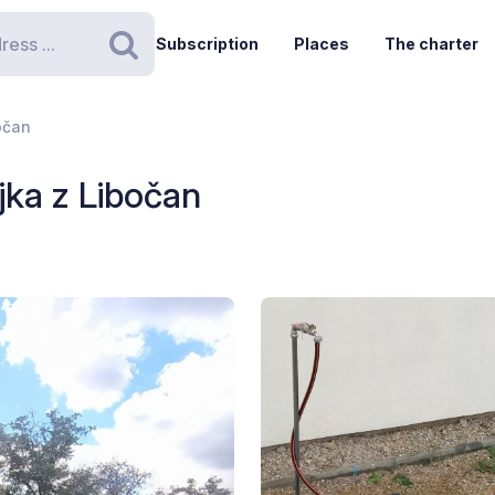
Subscription
Places
The charter
Search
bočan
ájka z Libočan