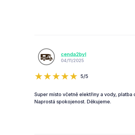
cenda2byl
04/11/2025
5/5
Super místo včetně elektřiny a vody, platba
Naprostá spokojenost. Děkujeme.