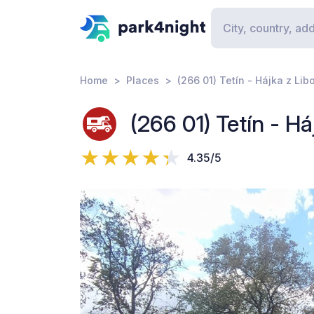
Home
Places
(266 01) Tetín - Hájka z Li
(266 01) Tetín - H
4.35/5