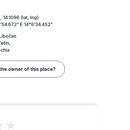
 14.1096 (lat, lng)
’54.672” E 14°6’34.452”
 Libočan
etín,
chia
the owner of this place?
★★