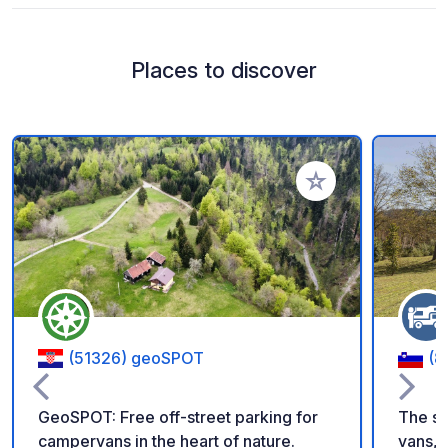
Places to discover
Add to your favorite
(51326) geoSPOT
(8
GeoSPOT: Free off-street parking for
The s
campervans in the heart of nature.
vans, i