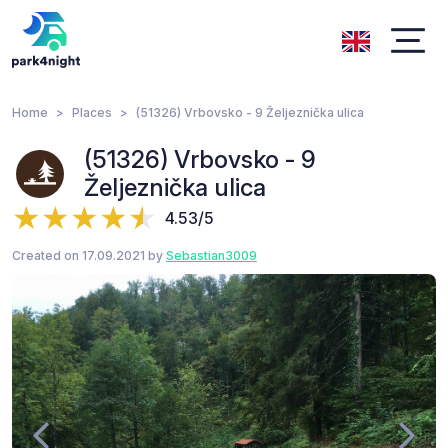
Home
Places
(51326) Vrbovsko - 9 Željeznička ulica
(51326) Vrbovsko - 9
Željeznička ulica
4.53/5
Created on 17.09.2021 by
Sebastian3009