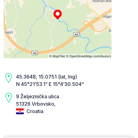
45.3648, 15.0751 (lat, lng)
N 45°21’53.1” E 15°4’30.504”
9 Željeznička ulica
51326 Vrbovsko,
Croatia