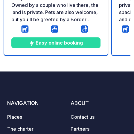
Owned by a couple who live there, the
private
land is private. Pets are also welcome,
spacio
but you'll be greeted by a Border
and of
Collie and his Frisbee. Beautiful walks,
a stream, and views are all around. Find
us on instagram mylittlefoxsden Having
Easy online booking
some building work done 1.8-8.8,
apologies for the noise. Reminder: -
Remember to register your GeoCode
9
37
4.9
★
Photos
Comments
Rating
upon arrival - My vehicle is equipped
with a toilet - ⚠️ No fires or barbecues!
- Free and commission-free donation
to thank the owner. -
https://geospot.app/en
NAVIGATION
ABOUT
Places
Contact us
The charter
Partners