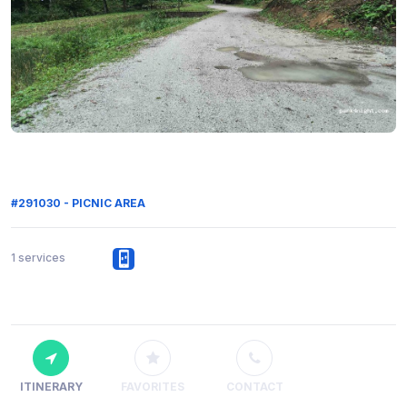
#291030 - PICNIC AREA
1 services
ITINERARY
FAVORITES
CONTACT