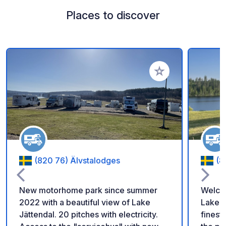
Places to discover
Add to your favorite
(820 76) Älvstalodges
(8
New motorhome park since summer
Welcom
2022 with a beautiful view of Lake
Lake H
Jättendal. 20 pitches with electricity.
finest. Escape the everyday and enjoy