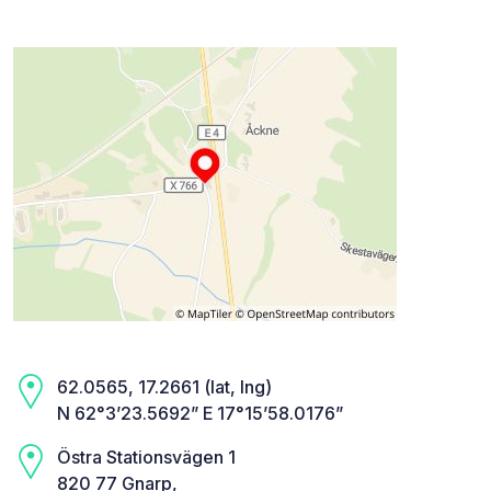
62.0565, 17.2661 (lat, lng)
N 62°3’23.5692” E 17°15’58.0176”
Östra Stationsvägen 1
820 77 Gnarp,