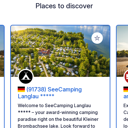
Places to discover
 your favorites
Add to your favo
(91738) SeeCamping
Langlau *****
a
Welcome to SeeCamping Langlau
Ex
***** – your award-winning camping
Ca
paradise right on the beautiful Kleiner
de
Brombachsee lake. Look forward to
lo