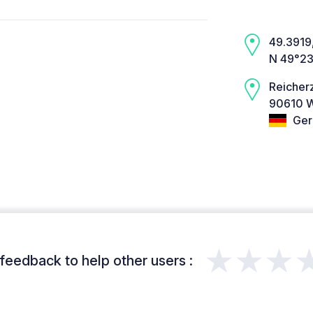
49.3919,
N 49°23
Reicher
90610 W
Ger
★★★
feedback to help other users :