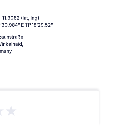
 11.3082 (lat, lng)
’30.984” E 11°18’29.52”
zaunstraße
inkelhaid,
many
★★