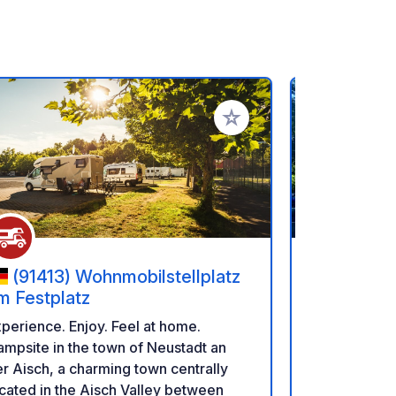
rites
Add to your favorites
(91413) Wohnmobilstellplatz
(94371
m Festplatz
Wies - Sä
perience. Enjoy. Feel at home.
The Wies-Sä
mpsite in the town of Neustadt an
a small strea
r Aisch, a charming town centrally
for hiking, c
cated in the Aisch Valley between
amusement p