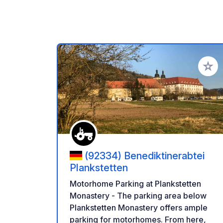
Add to
(92334) Benediktinerabtei
Plankstetten
Motorhome Parking at Plankstetten
Monastery - The parking area below
Plankstetten Monastery offers ample
parking for motorhomes. From here,