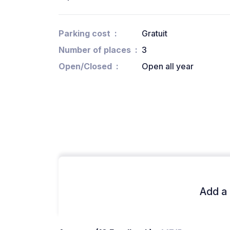
Parking cost
Gratuit
Number of places
3
Open/Closed
Open all year
Add a 