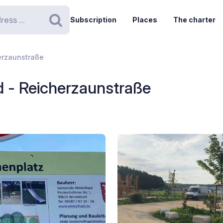
Subscription
Places
The charter
Search
erzaunstraße
d - Reicherzaunstraße