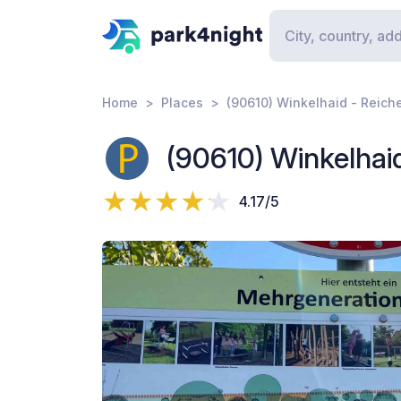
Home
Places
(90610) Winkelhaid - Reich
(90610) Winkelhai
4.17/5