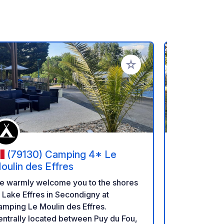
rites
Add to your favorites
(79130) Camping 4* Le
(16460
oulin des Effres
Magnerit -
e warmly welcome you to the shores
Shaded muni
 Lake Effres in Secondigny at
banks of the
mping Le Moulin des Effres.
haven of pe
ntrally located between Puy du Fou,
of nature, c