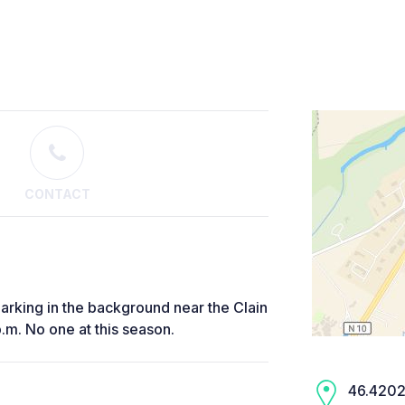
CONTACT
arking in the background near the Clain
p.m. No one at this season.
46.4202,