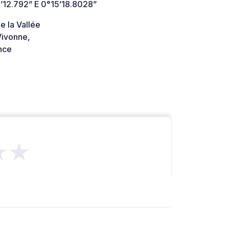
’12.792” E 0°15’18.8028”
e la Vallée
ivonne,
nce
★★