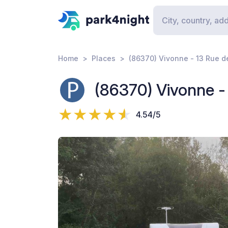
Home
Places
(86370) Vivonne - 13 Rue de
(86370) Vivonne - 
4.54/5