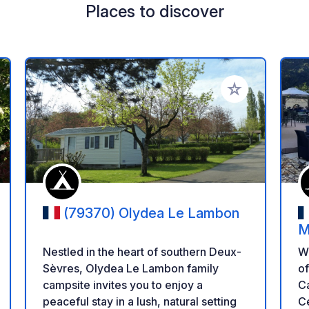
Places to discover
 your favorites
Add to your favo
(79370) Olydea Le Lambon
M
Nestled in the heart of southern Deux-
W
Sèvres, Olydea Le Lambon family
of
campsite invites you to enjoy a
Ca
peaceful stay in a lush, natural setting
Ce