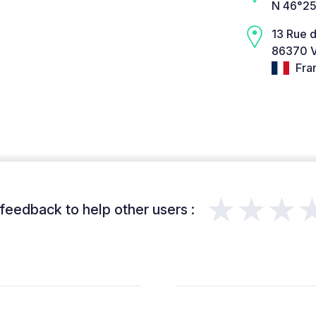
N 46°25
13 Rue d
86370 V
Fra
★★★
feedback to help other users :