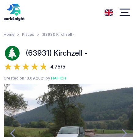
Home
Places
(63931) Kirchzell -
(63931) Kirchzell -
4.75/5
Created on 13.09.2021 by
HAIFICH