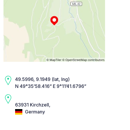
49.5996, 9.1949 (lat, lng)
N 49°35’58.416” E 9°11’41.6796”
63931 Kirchzell,
Germany