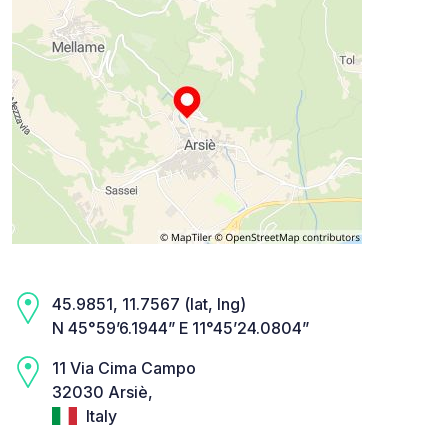
45.9851, 11.7567 (lat, lng)
N 45°59’6.1944” E 11°45’24.0804”
11 Via Cima Campo
32030 Arsiè,
Italy