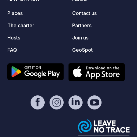
moment
our wi
Places
Contact us
take ad
bike r
The charter
Partners
tours,
Hosts
Join us
other 
relaxa
FAQ
GeoSpot
tapas,
brunch
are we
you so