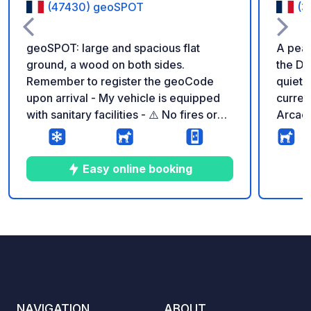
(47430) geoSPOT
(3
geoSPOT: large and spacious flat
A peac
ground, a wood on both sides.
the Dordogne! A
Remember to register the geoCode
quiet 
upon arrival - My vehicle is equipped
current
with sanitary facilities - ⚠️ No fires or
Arcach
barbecues! - Donation of your choice
locate
and no commission for the land owner -
gatewa
https://geospot.app/en
minute
Easy online booking
locati
our es
access
5
4
4.5
★
Photos
Comments
Rating
roofto
the s
pétanq
Every 
wine t
NAVIGATION
ABOUT