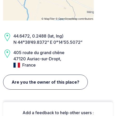
44.6472, 0.2488 (lat, lng)
N 44°38’49.8372” E 0°14’55.5072”
405 route du grand chêne
47120 Auriac-sur-Dropt,
France
Are you the owner of this place?
Add a feedback to help other users :