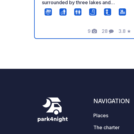
surrounded by three lakes and
magnificent forests, an ideal setting for
rest and relaxation. We offer: -
Supervised sandy beach - Water sports
9
28
3.8
★
equipment rental: kayaks,
Photos
Comments
Rating
paddleboards, pedal boats, sailboats -
Paddle tennis court - Camping and tent
pitches - Lakeside chalet rental - Leśna
Przystań Restaurant - Pizza bar and
beach bar Camping and tent area: - 31
pitches, including premium pitches by
the lake or in the forest - Large green
area for tents and campervans - Fishing
permitted on site - Modern amenities:
NAVIGATION
campervan system, electricity, water,
modern sanitary facilities, shared
Places
kitchen A haven of peace surrounded
by nature. See you soon in Leśna
The charter
Przystań!