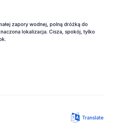
małej zapory wodnej, polną dróżką do
znaczona lokalizacja. Cisza, spokój, tylko
ok.
Translate