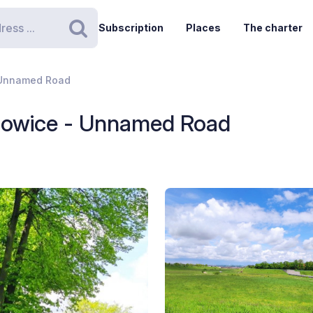
Subscription
Places
The charter
Search
 Unnamed Road
zowice - Unnamed Road