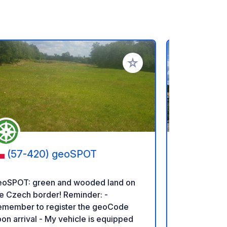
rites
Add to your favorites
(57-420) geoSPOT
(57-3
Kudowa - 
eoSPOT: green and wooded land on
Open all year
 Czech border! Reminder: -
Unique locat
emember to register the geoCode
district of 
on arrival - My vehicle is equipped
from city ce