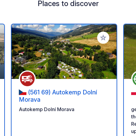
Places to discover
 your favorites
Add to your favo
(561 69) Autokemp Dolní
Morava
g
Autokemp Dolní Morava
the
R
up