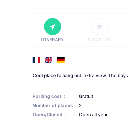
ITINERARY
FAVORITES
Cool place to hang out. extra view. The bay a
Parking cost
Gratuit
Number of places
2
Open/Closed
Open all year