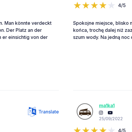
4/5
en. Man könnte verdeckt
Spokojne miejsce, blisko 
en. Der Platz an der
końca, trochę dalej niż za
er einsichtig von der
szum wody. Na jedną noc 
ma1ka1
Translate
25/09/2022
4/5