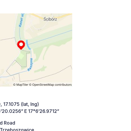
 17.1075 (lat, lng)
’20.0256” E 17°6’26.9712”
d Road
Trzeboszowice,