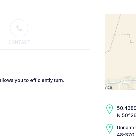
CONTACT
llows you to efficiently turn.
50.4389,
N 50°26
Unname
48-370 