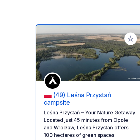
Add to
(49) Leśna Przystań
campsite
Leśna Przystań – Your Nature Getaway
Located just 45 minutes from Opole
and Wrocław, Leśna Przystań offers
100 hectares of green spaces