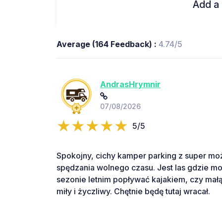
Add a 
Average (164 Feedback) :
4.74/5
AndrasHrymnir
07/08/2026
5/5
Spokojny, cichy kamper parking z super m
spędzania wolnego czasu. Jest las gdzie mo
sezonie letnim popływać kajakiem, czy mał
miły i życzliwy. Chętnie będę tutaj wracał.