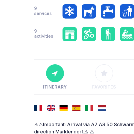
9
services
9
activities
ITINERARY
FAVORITES
⚠️⚠️Important: Arrival via A7 AS 50 Schwarm
direction Marklendorf.⚠️ ⚠️