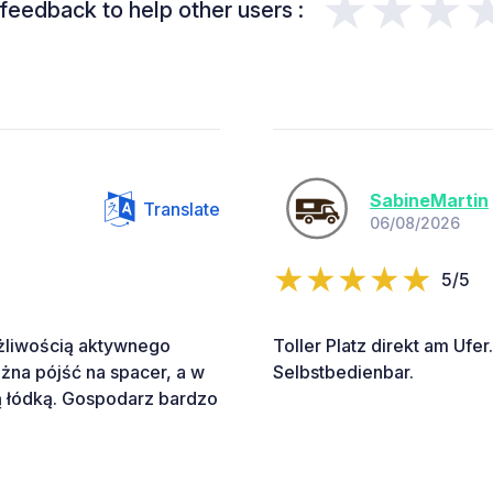
★★★
feedback to help other users :
SabineMartin
Translate
06/08/2026
5/5
ożliwością aktywnego
Toller Platz direkt am Uf
żna pójść na spacer, a w
Selbstbedienbar.
ą łódką. Gospodarz bardzo