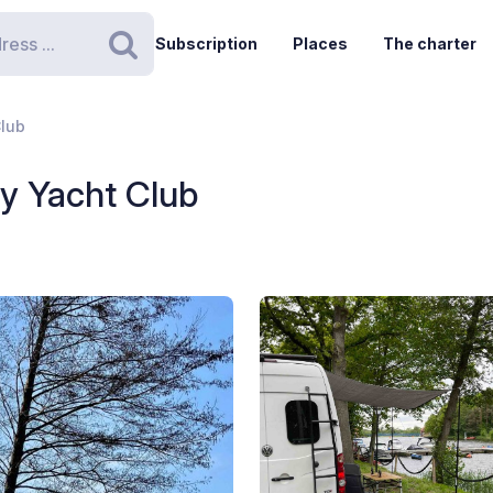
Subscription
Places
The charter
Search
Club
y Yacht Club