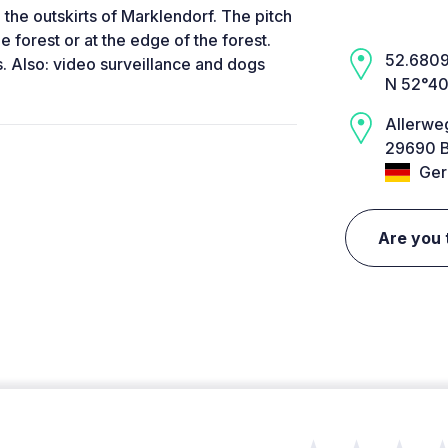
the outskirts of Marklendorf. The pitch
he forest or at the edge of the forest.
52.6809,
. Also: video surveillance and dogs
N 52°40
Allerwe
29690 B
Ger
Are you 