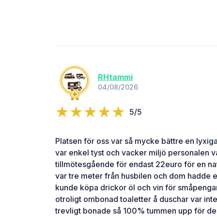
RHtammi
04/08/2026
5/5
Platsen för oss var så mycke bättre en lyxiga
var enkel tyst och vacker miljö personalen v
tillmötesgående för endast 22euro för en natt
var tre meter från husbilen och dom hadde en 
kunde köpa drickor öl och vin för småpengar
otroligt ombonad toaletter å duschar var in
trevligt bonade så 100% tummen upp för denn