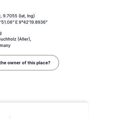
 9.7055 (lat, lng)
’51.06” E 9°42’19.8936”
g
uchholz (Aller),
many
the owner of this place?