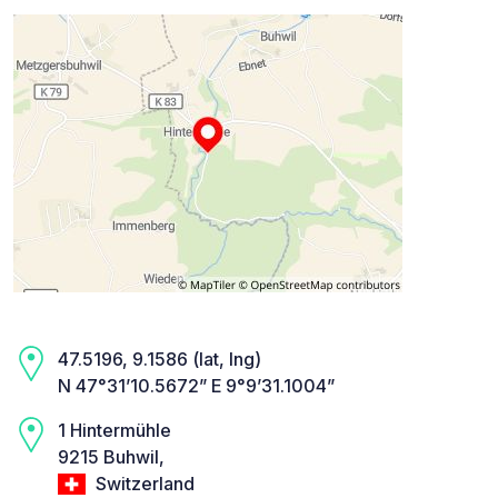
47.5196, 9.1586 (lat, lng)
N 47°31’10.5672” E 9°9’31.1004”
1 Hintermühle
9215 Buhwil,
Switzerland