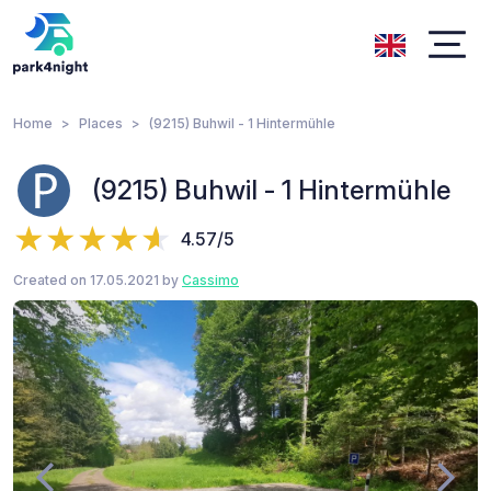
Home
Places
(9215) Buhwil - 1 Hintermühle
(9215) Buhwil - 1 Hintermühle
4.57/5
Created on 17.05.2021 by
Cassimo