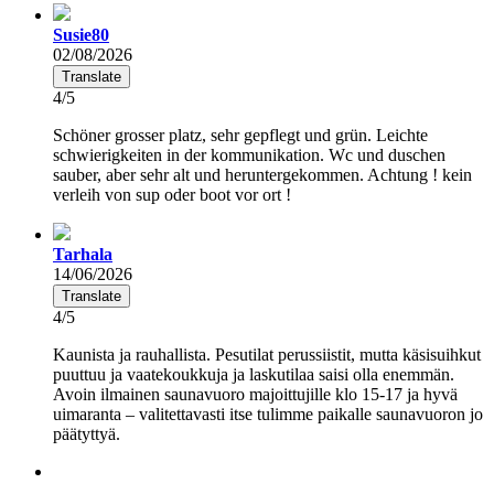
Susie80
02/08/2026
Translate
4/5
Schöner grosser platz, sehr gepflegt und grün. Leichte
schwierigkeiten in der kommunikation. Wc und duschen
sauber, aber sehr alt und heruntergekommen. Achtung ! kein
verleih von sup oder boot vor ort !
Tarhala
14/06/2026
Translate
4/5
Kaunista ja rauhallista. Pesutilat perussiistit, mutta käsisuihkut
puuttuu ja vaatekoukkuja ja laskutilaa saisi olla enemmän.
Avoin ilmainen saunavuoro majoittujille klo 15-17 ja hyvä
uimaranta – valitettavasti itse tulimme paikalle saunavuoron jo
päätyttyä.