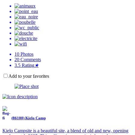
10
Photos
20
Comments
3.5
Rating
★
Add to your favorites
(86100) Kielo Camp
Kielo Campsite is a beautiful site, a blend of old and new, opening