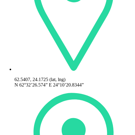
62.5407, 24.1725 (lat, lng)
N 62°32’26.574” E 24°10’20.8344”