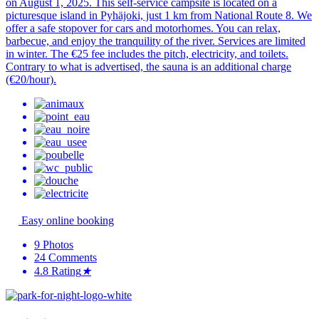
on August 1, 2025. This self-service campsite is located on a
picturesque island in Pyhäjoki, just 1 km from National Route 8. We
offer a safe stopover for cars and motorhomes. You can relax,
barbecue, and enjoy the tranquility of the river. Services are limited
in winter. The €25 fee includes the pitch, electricity, and toilets.
Contrary to what is advertised, the sauna is an additional charge
(€20/hour).
Easy online booking
9
Photos
24
Comments
4.8
Rating
★