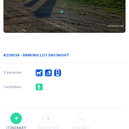
#239034 - PARKING LOT DAY/NIGHT
3 services
1 activities
ITINERARY
FAVORITES
CONTACT