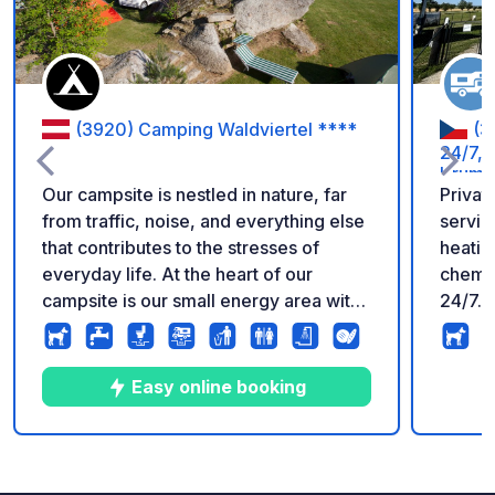
(3920) Camping Waldviertel ****
(3
24/7, 
Kruml
Our campsite is nestled in nature, far
Privat
from traffic, noise, and everything else
service
that contributes to the stresses of
heatin
everyday life. At the heart of our
chemic
campsite is our small energy area with
24/7. 
large granite stones. In addition to the
Summer
pitches, there is a spacious meadow
opened
with unmarked areas. Choose your
Easy online booking
perfect spot yourself. Sanitary facilities
include coin-operated showers, toilets,
a baby changing room, a washing
10
23
4.9
★
Photos
Comments
Rating
machine, and a dryer. Other amenities