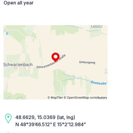
Open all year
48.6629, 15.0369 (lat, lng)
N 48°39’46.512” E 15°2’12.984”