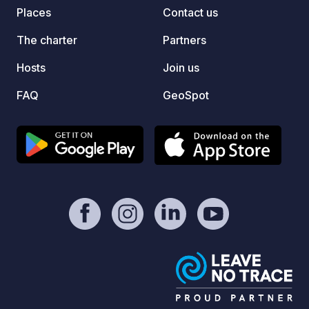
vegeta
Places
Contact us
trees,
charm 
The charter
Partners
living 
Hosts
Join us
meanin
FAQ
GeoSpot