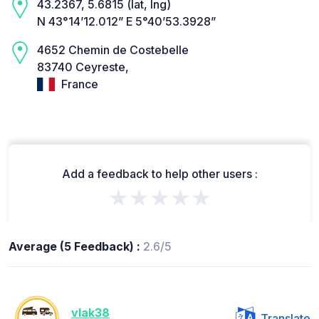
43.2367, 5.6815 (lat, lng)
N 43°14’12.012” E 5°40’53.3928”
4652 Chemin de Costebelle
83740 Ceyreste,
France
Add a feedback to help other users :
★★★★★
Average (5 Feedback) :
2.6/5
vlak38
Translate