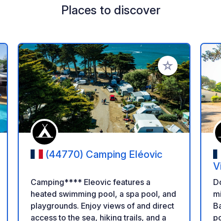
Places to discover
 your favorites
Add to your favo
(44770) Camping Eléovic
V
-
Camping**** Eleovic features a
D
heated swimming pool, a spa pool, and
mi
playgrounds. Enjoy views of and direct
B
access to the sea, hiking trails, and a
po