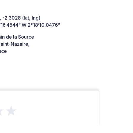
 -2.3028 (lat, lng)
’16.4544” W 2°18’10.0476”
in de la Source
aint-Nazaire,
nce
★★