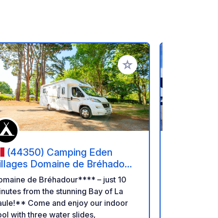
rites
Add to your favorites
(44350) Camping Eden
(85330
illages Domaine de Bréhadour
Park de N
 Guérande
Île de Noi
omaine de Bréhadour**** – just 10
CAMPING-CA
l'Atlantiqu
nutes from the stunning Bay of La
Noirmoutier
aule!** Come and enjoy our indoor
Island and Atlan
ol with three water slides,
the unique f