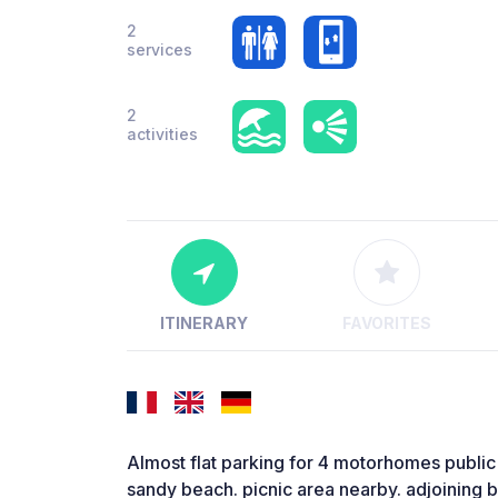
2
services
2
activities
ITINERARY
FAVORITES
Almost flat parking for 4 motorhomes public t
sandy beach. picnic area nearby. adjoining b