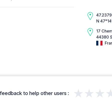
47.2379,
N 47°14
17 Chem
44380 S
Fra
★★★
feedback to help other users :