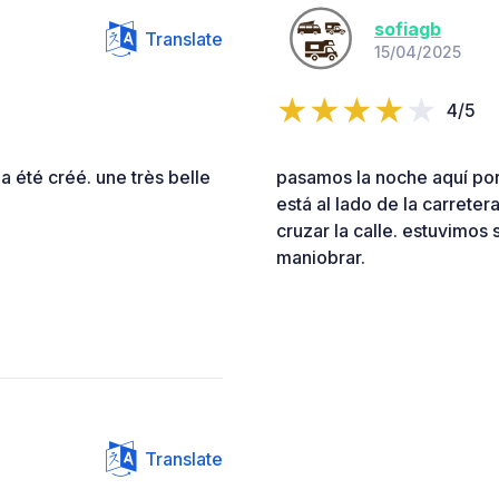
sofiagb
Translate
15/04/2025
4/5
 été créé. une très belle
pasamos la noche aquí por
está al lado de la carreter
cruzar la calle. estuvimos 
maniobrar.
Translate