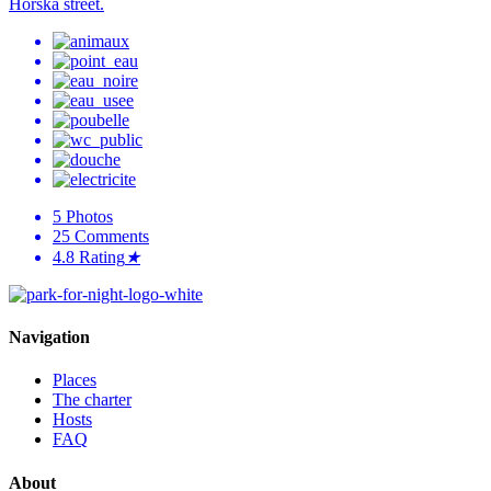
Horská street.
5
Photos
25
Comments
4.8
Rating
★
Navigation
Places
The charter
Hosts
FAQ
About