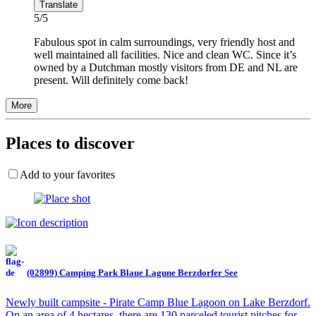
Translate
5/5
Fabulous spot in calm surroundings, very friendly host and
well maintained all facilities. Nice and clean WC. Since it’s
owned by a Dutchman mostly visitors from DE and NL are
present. Will definitely come back!
More
Places to discover
Add to your favorites
(02899) Camping Park Blaue Lagune Berzdorfer See
Newly built campsite - Pirate Camp Blue Lagoon on Lake Berzdorf.
On an area of 4 hectares, there are 130 parceled tourist pitches for