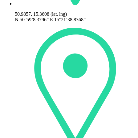
50.9857, 15.3608 (lat, lng)
N 50°59’8.3796” E 15°21’38.8368”