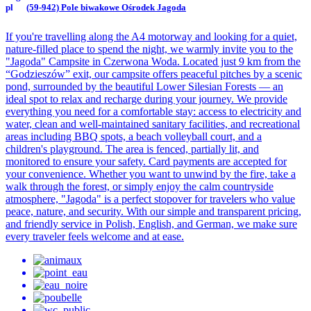
(59-942) Pole biwakowe Ośrodek Jagoda
If you're travelling along the A4 motorway and looking for a quiet,
nature-filled place to spend the night, we warmly invite you to the
"Jagoda" Campsite in Czerwona Woda. Located just 9 km from the
“Godzieszów” exit, our campsite offers peaceful pitches by a scenic
pond, surrounded by the beautiful Lower Silesian Forests — an
ideal spot to relax and recharge during your journey. We provide
everything you need for a comfortable stay: access to electricity and
water, clean and well-maintained sanitary facilities, and recreational
areas including BBQ spots, a beach volleyball court, and a
children's playground. The area is fenced, partially lit, and
monitored to ensure your safety. Card payments are accepted for
your convenience. Whether you want to unwind by the fire, take a
walk through the forest, or simply enjoy the calm countryside
atmosphere, "Jagoda" is a perfect stopover for travelers who value
peace, nature, and security. With our simple and transparent pricing,
and friendly service in Polish, English, and German, we make sure
every traveler feels welcome and at ease.