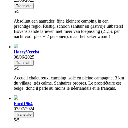
25/06/2025
Translate
5/5
Absoluut een aanrader; fijne kleinere camping in een
prachtige regio. Rustig, schoon sanitair en gastvrije uitbaters!
Bovenstaande tarieven niet meer van toepassing (21,5€ per
nacht voor plek + 2 personen), maar het zeker waard!
HarryVerelst
08/06/2025
Translate
5/5
Accueil chaleureux, camping isolé en pleine campagne, 3 km
du village, très calme. Sanitaires propres. Le propriétaire est
belge, donc il parle au moins le néerlandais et le français.
Ford1964
07/07/2024
Translate
5/5