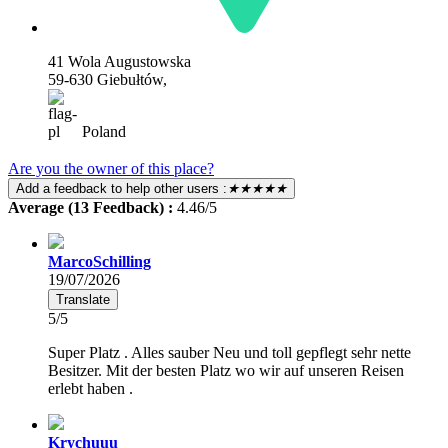
41 Wola Augustowska
59-630 Giebułtów,
Poland
Are you the owner of this place?
Add a feedback to help other users :
★★★★★
Average (13 Feedback) :
4.46/5
MarcoSchilling
19/07/2026
Translate
5/5
Super Platz . Alles sauber Neu und toll gepflegt sehr nette
Besitzer. Mit der besten Platz wo wir auf unseren Reisen
erlebt haben .
Krychuuu