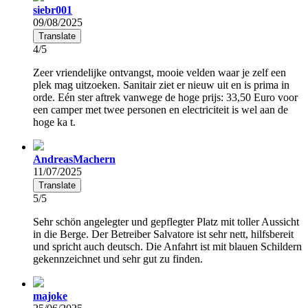
siebr001
09/08/2025
Translate
4/5
Zeer vriendelijke ontvangst, mooie velden waar je zelf een
plek mag uitzoeken. Sanitair ziet er nieuw uit en is prima in
orde. Eén ster aftrek vanwege de hoge prijs: 33,50 Euro voor
een camper met twee personen en electriciteit is wel aan de
hoge ka t.
AndreasMachern
11/07/2025
Translate
5/5
Sehr schön angelegter und gepflegter Platz mit toller Aussicht
in die Berge. Der Betreiber Salvatore ist sehr nett, hilfsbereit
und spricht auch deutsch. Die Anfahrt ist mit blauen Schildern
gekennzeichnet und sehr gut zu finden.
majoke