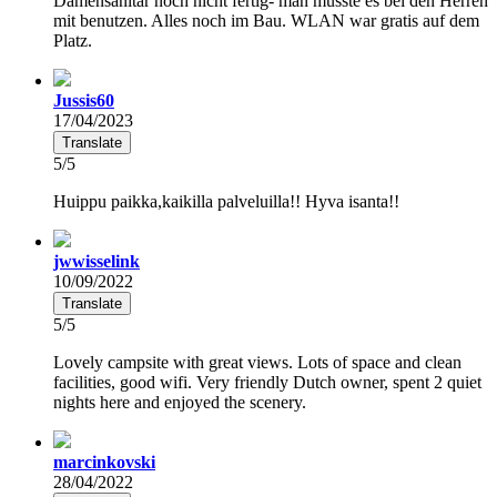
Damensanitär noch nicht fertig- man musste es bei den Herren
mit benutzen. Alles noch im Bau. WLAN war gratis auf dem
Platz.
Jussis60
17/04/2023
Translate
5/5
Huippu paikka,kaikilla palveluilla!! Hyva isanta!!
jwwisselink
10/09/2022
Translate
5/5
Lovely campsite with great views. Lots of space and clean
facilities, good wifi. Very friendly Dutch owner, spent 2 quiet
nights here and enjoyed the scenery.
marcinkovski
28/04/2022