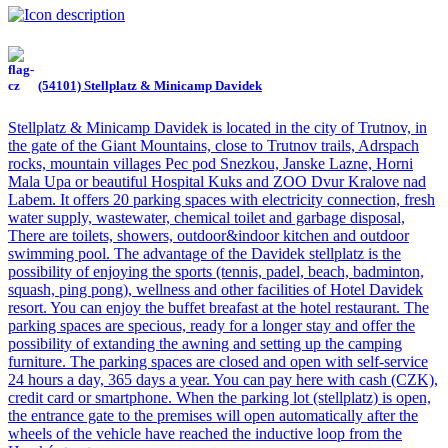
(54101) Stellplatz & Minicamp Davidek
Stellplatz & Minicamp Davidek is located in the city of Trutnov, in
the gate of the Giant Mountains, close to Trutnov trails, Adrspach
rocks, mountain villages Pec pod Snezkou, Janske Lazne, Horni
Mala Upa or beautiful Hospital Kuks and ZOO Dvur Kralove nad
Labem. It offers 20 parking spaces with electricity connection, fresh
water supply, wastewater, chemical toilet and garbage disposal,
There are toilets, showers, outdoor&indoor kitchen and outdoor
swimming pool. The advantage of the Davidek stellplatz is the
possibility of enjoying the sports (tennis, padel, beach, badminton,
squash, ping pong), wellness and other facilities of Hotel Davidek
resort. You can enjoy the buffet breafast at the hotel restaurant. The
parking spaces are specious, ready for a longer stay and offer the
possibility of extanding the awning and setting up the camping
furniture. The parking spaces are closed and open with self-service
24 hours a day, 365 days a year. You can pay here with cash (CZK),
credit card or smartphone. When the parking lot (stellplatz) is open,
the entrance gate to the premises will open automatically after the
wheels of the vehicle have reached the inductive loop from the