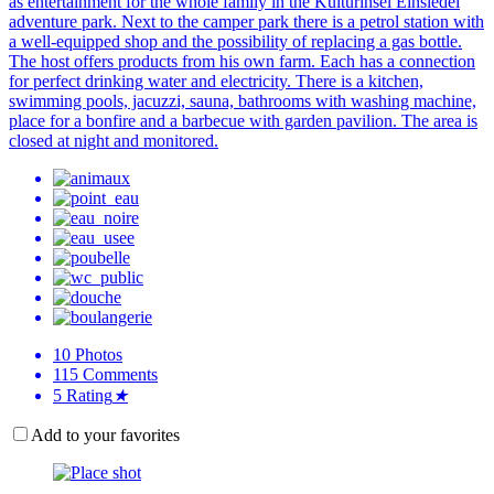
as entertainment for the whole family in the Kulturinsel Einsiedel
adventure park. Next to the camper park there is a petrol station with
a well-equipped shop and the possibility of replacing a gas bottle.
The host offers products from his own farm. Each has a connection
for perfect drinking water and electricity. There is a kitchen,
swimming pools, jacuzzi, sauna, bathrooms with washing machine,
place for a bonfire and a barbecue with garden pavilion. The area is
closed at night and monitored.
10
Photos
115
Comments
5
Rating
★
Add to your favorites