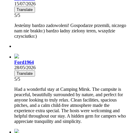
15/07/2026
Translate
5/5
Jesteśmy bardzo zadowoleni! Gospodarze przemili, niczego
nam nie brakło:) bardzo ładny zielony teren, wszędzie
czysciutko:)
Ford1964
28/05/2026
Translate
5/5
Had a wonderful stay at Camping Mirsk. The campsite is
peaceful, beautifully surrounded by nature, and perfect for
anyone looking to truly relax. Clean facilities, spacious
pitches, and a calm child-free atmosphere made the
experience extra special. The hosts were welcoming and
helpful throughout our stay. A hidden gem for campers who
appreciate tranquility and simplicity.