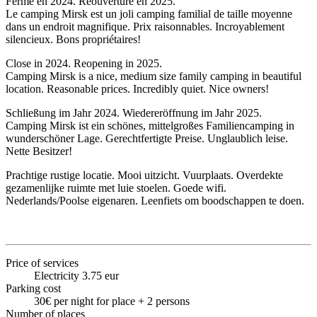
Fermé en 2024. Réouverture en 2025.
Le camping Mirsk est un joli camping familial de taille moyenne
dans un endroit magnifique. Prix raisonnables. Incroyablement
silencieux. Bons propriétaires!
Close in 2024. Reopening in 2025.
Camping Mirsk is a nice, medium size family camping in beautiful
location. Reasonable prices. Incredibly quiet. Nice owners!
Schließung im Jahr 2024. Wiedereröffnung im Jahr 2025.
Camping Mirsk ist ein schönes, mittelgroßes Familiencamping in
wunderschöner Lage. Gerechtfertigte Preise. Unglaublich leise.
Nette Besitzer!
Prachtige rustige locatie. Mooi uitzicht. Vuurplaats. Overdekte
gezamenlijke ruimte met luie stoelen. Goede wifi.
Nederlands/Poolse eigenaren. Leenfiets om boodschappen te doen.
Price of services
Electricity 3.75 eur
Parking cost
30€ per night for place + 2 persons
Number of places