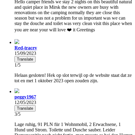
Hello camper friends we stay 2 nights on this beautiful natural
and quiet place in Mirsk the new owners are busy with
renovations on the camping normally they are close this
season but was not a problem for us important was we can
stay the douche and toilet was very clean visit this place when
you are near your will love ❤️ it Greetings
Red-tracey
15/09/2023
Translate
1/5
Helaas gesloten! Hek op slot terwijl op de website staat dat ze
tot en met 1 oktober 2023 open zouden zijn.
peggy1967
12/05/2023
Translate
3/5
Lage ruhig, 91 PLN für 1 Wohnmobil, 2 Erwachsene, 1
Hund und Strom. Toilette und Dusche sauber. Leider