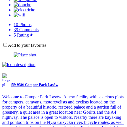
10
Photos
39
Comments
5
Rating
★
Add to your favorites
(59-930) Camper Park Lasów
Welcome to Camper Park Lasów. A new facility with spacious plots
for campers, caravans, motorcyclists and cyclists located on the
property of a beautiful historic, restored palace and a garden full of
greenery, a quiet area in a great location near Görlitz and the A4
highway. The palace is open to visitors. Nearby there are kayaking
and pontoon trips on the Nysa Łużycka river, bicycle routes, as well