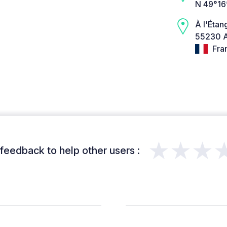
N 49°16
À l'Étan
55230 A
Fra
★★★
feedback to help other users :