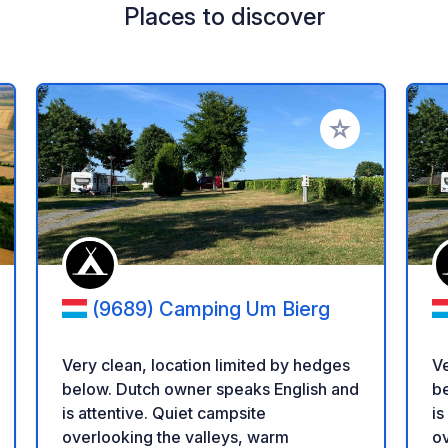
Places to discover
 your favorites
Add to your favo
(9689) Camping Um Bierg
Very clean, location limited by hedges
Ve
below. Dutch owner speaks English and
b
is attentive. Quiet campsite
is
overlooking the valleys, warm
ov