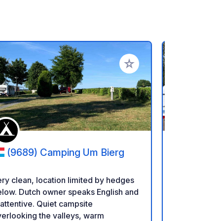
rites
Add to your favorites
(9689) Camping Um Bierg
(5460
Seasonova
ry clean, location limited by hedges
Welcome to
elow. Dutch owner speaks English and
Brabois, your
 attentive. Quiet campsite
Greater Nanc
erlooking the valleys, warm
heart of Bra