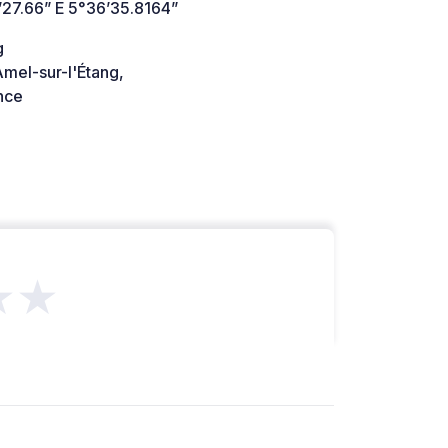
’27.66” E 5°36’35.8164”
g
mel-sur-l'Étang,
nce
★★