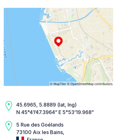
45.6965, 5.8889 (lat, lng)
N 45°41’47.3964” E 5°53’19.968”
5 Rue des Goélands
73100 Aix les Bains,
France