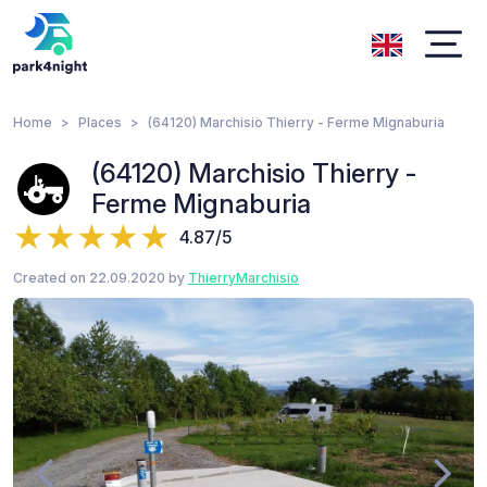
Home
Places
(64120) Marchisio Thierry - Ferme Mignaburia
(64120) Marchisio Thierry -
Ferme Mignaburia
4.87/5
Created on 22.09.2020 by
ThierryMarchisio