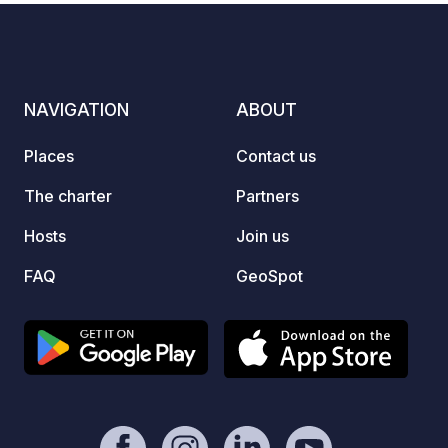
CAR PARK network: €5, valid for life.
To check real-time availability and
book your pitch, click on our official
link in the “Contact / Website” tab of
NAVIGATION
ABOUT
this listing!
Places
Contact us
The charter
Partners
Hosts
Join us
FAQ
GeoSpot