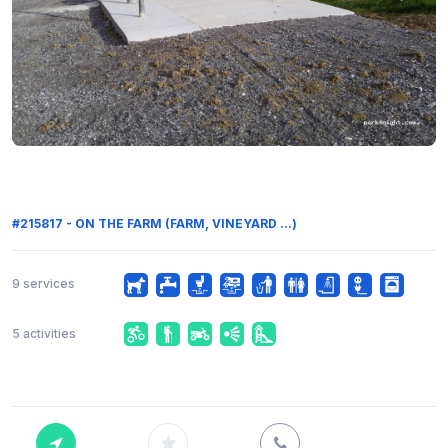
#215817 - ON THE FARM (FARM, VINEYARD ...)
9 services
5 activities