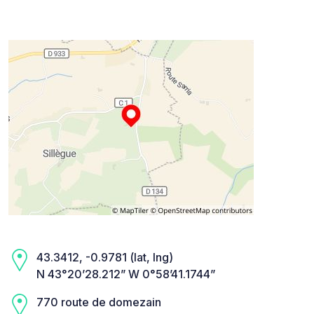
43.3412, -0.9781 (lat, lng)
N 43°20’28.212” W 0°58’41.1744”
770 route de domezain