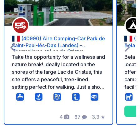
(40990) Aire Camping-Car Park de
(6
Saint-Paul-lès-Dax (Landes) –
Bela B
Thermalisme et Lac de Cristus
Take the opportunity for a wellness and
Bela B
nature break! Ideally located on the
locate
shores of the large Lac de Cristus, this
offers
site offers a peaceful, tree-lined
camper
setting perfect for walking. Just a short
facilit
distance from the thermal centers and
heated
the water park of Saint-Paul-lès-Dax.
facilit
The site guarantees a simple and
secure stay: 24/7 automatic barriers,
4
67
3.3
★
Photos
Comments
Rating
electrical hookups for each camper
van, free Wi-Fi, and a fully equipped
service area. Access to the CAMPING-