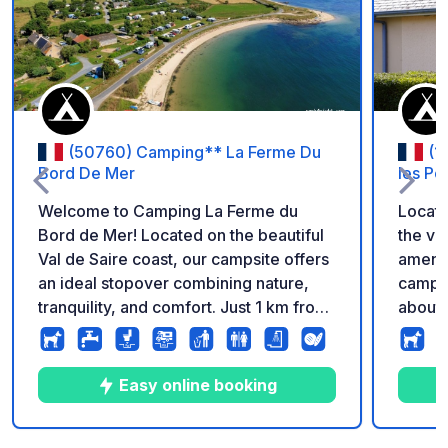
Add to your favorite
(50760) Camping** La Ferme Du
(1
Bord De Mer
les P
Welcome to Camping La Ferme du
Locate
Bord de Mer! Located on the beautiful
the vil
Val de Saire coast, our campsite offers
amenit
an ideal stopover combining nature,
campsi
tranquility, and comfort. Just 1 km from
about 
Barfleur (accessible via the coastal
countr
path) and a 30-minute walk from the
to dis
famous Gatteville lighthouse, enjoy a
surrou
Easy online booking
prime location just steps from a
comfor
peaceful beach. Opening dates: From
the ide