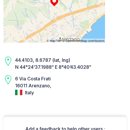
44.4103, 8.6787 (lat, lng)
N 44°24’37.1988” E 8°40’43.4028”
6 Via Costa Frati
16011 Arenzano,
Italy
Add a feedback to help other users :