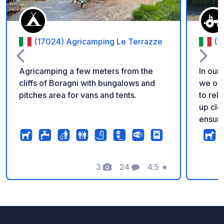
(17024) Agricamping Le Terrazze
(1
Agricamping a few meters from the
In our
cliffs of Boragni with bungalows and
we off
pitches area for vans and tents.
to rel
up clo
ensure
welcom
Arriva
There 
3
24
4.5
★
Photos
Comments
Rating