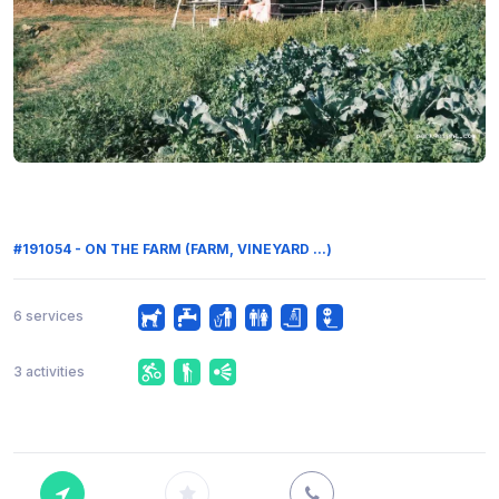
#191054 - ON THE FARM (FARM, VINEYARD ...)
6 services
3 activities