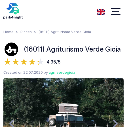
Home
Places
(16011) Agriturismo Verde Gioia
(16011) Agriturismo Verde Gioia
4.35/5
Created on 22.07.2020 by
agri_verdegioia