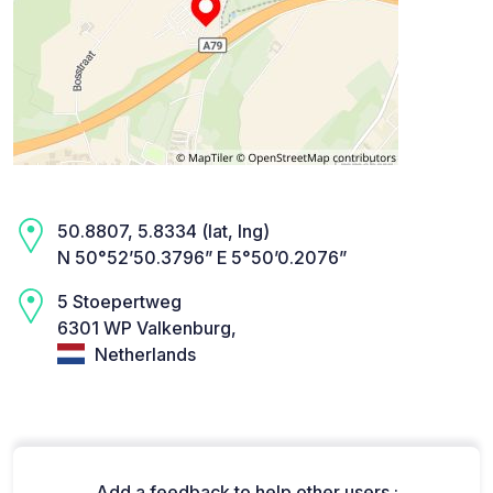
50.8807, 5.8334 (lat, lng)
N 50°52’50.3796” E 5°50’0.2076”
5 Stoepertweg
6301 WP Valkenburg,
Netherlands
Add a feedback to help other users :