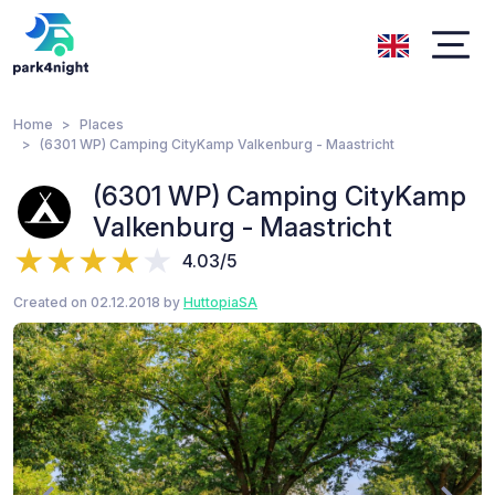
Home
Places
(6301 WP) Camping CityKamp Valkenburg - Maastricht
(6301 WP) Camping CityKamp
Valkenburg - Maastricht
4.03/5
Created on 02.12.2018 by
HuttopiaSA