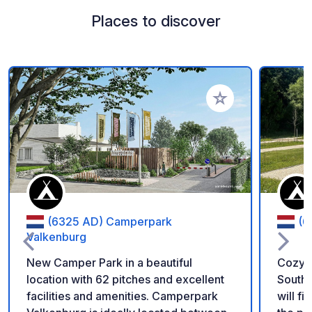
Places to discover
Add to your favorite
(6325 AD) Camperpark
(6
Valkenburg
New Camper Park in a beautiful
Cozy c
location with 62 pitches and excellent
South 
facilities and amenities. Camperpark
will f