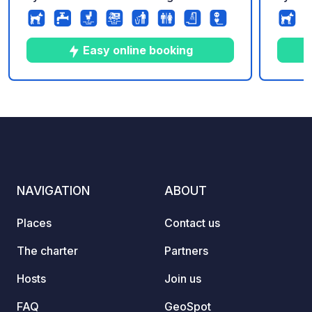
green break. Free access to the
green 
campsite swimming pool.
campsi
Easy online booking
5
110
4.5
★
Photos
Comments
Rating
NAVIGATION
ABOUT
Places
Contact us
The charter
Partners
Hosts
Join us
FAQ
GeoSpot