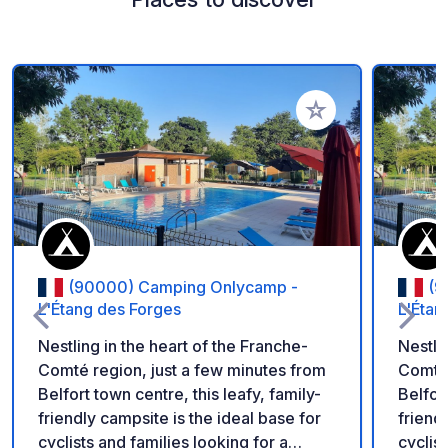
Add to your favorite
(90000) Camping Onlycamp -
(9
L'Étang des Forges
L'Étan
Nestling in the heart of the Franche-
Nestli
Comté region, just a few minutes from
Comté 
Belfort town centre, this leafy, family-
Belfort
friendly campsite is the ideal base for
friend
cyclists and families looking for a
cyclist