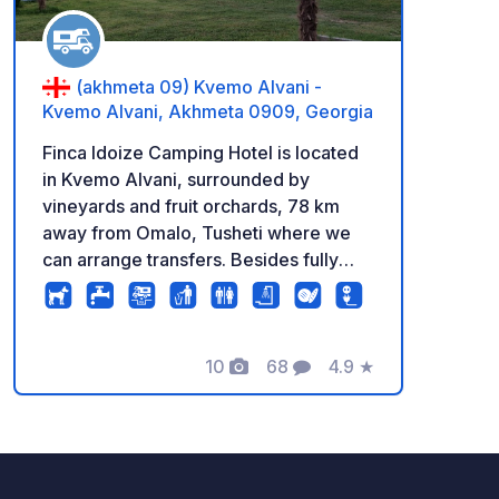
(akhmeta 09) Kvemo Alvani -
Kvemo Alvani, Akhmeta 0909, Georgia
Finca Idoize Camping Hotel is located
in Kvemo Alvani, surrounded by
vineyards and fruit orchards, 78 km
away from Omalo, Tusheti where we
can arrange transfers. Besides fully
equipped cottages, we offer parking
for motorhomes. There is a swimming
pool, shower, toilet, laundry and
kitchen.
10
68
4.9
★
Photos
Comments
Rating